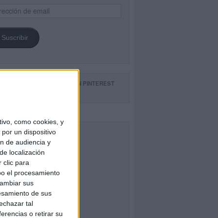
ección
il
Suscribir
GUE NUESTROS TABLEROS EN PINTEREST
ivo, como cookies, y
por un dispositivo
CEBOOK
ón de audiencia y
de localización
 clic para
bo el procesamiento
cambiar sus
esamiento de sus
echazar tal
erencias o retirar su