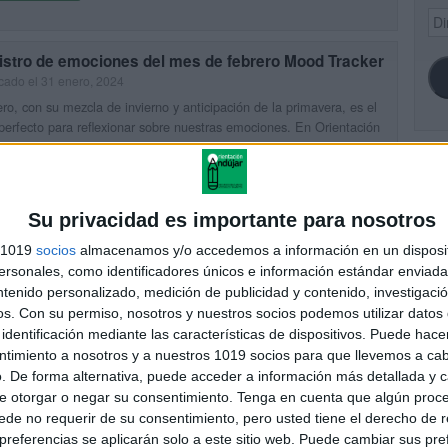
Dir
de
ema
istro de emociones del mes de febrero Mood Tracker
cado el 31 enero, 2024
ro, con su mezcla de invierno y anticipación de la primavera, es el
erfecto para reflexionar sobre nuestras emociones. En Orientación
ar, te proponemos un «Mood Tracker» o registro […]
SI
UIR LEYENDO
Su privacidad es importante para nosotros
s 1019
socios
almacenamos y/o accedemos a información en un disposit
a de trabajo emocional como te sientes febrero 2024
sonales, como identificadores únicos e información estándar enviada 
FA
cado el 30 enero, 2024
ntenido personalizado, medición de publicidad y contenido, investigaci
ro puede ser un mes de emociones variadas, desde la alegría del
os.
Con su permiso, nosotros y nuestros socios podemos utilizar datos 
e San Valentín hasta la tranquilidad de los días invernales. En
identificación mediante las características de dispositivos. Puede hacer
tación Andújar, hemos creado una ficha […]
ntimiento a nosotros y a nuestros 1019 socios para que llevemos a ca
UIR LEYENDO
. De forma alternativa, puede acceder a información más detallada y 
e otorgar o negar su consentimiento.
Tenga en cuenta que algún proc
de no requerir de su consentimiento, pero usted tiene el derecho de r
referencias se aplicarán solo a este sitio web. Puede cambiar sus pref