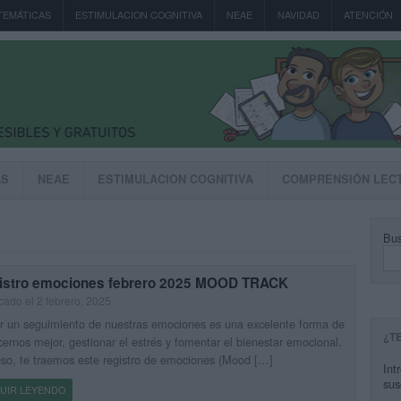
TEMÁTICAS
ESTIMULACION COGNITIVA
NEAE
NAVIDAD
ATENCIÓN
AS
NEAE
ESTIMULACION COGNITIVA
COMPRENSIÓN LEC
Bus
istro emociones febrero 2025 MOOD TRACK
cado el 2 febrero, 2025
r un seguimiento de nuestras emociones es una excelente forma de
¿T
ernos mejor, gestionar el estrés y fomentar el bienestar emocional.
so, te traemos este registro de emociones (Mood […]
Int
sus
UIR LEYENDO