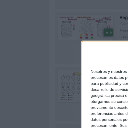
Reg
Publi
Febre
0
mes p
Andúj
SEG
Nosotros y nuestro
Fich
procesamos datos per
Publi
para publicidad y co
Febre
desarrollo de servici
Día d
1
geográfica precisa e 
Orien
otorgarnos su conse
SEG
previamente descrito
preferencias antes d
datos personales pue
procesamiento. Sus p