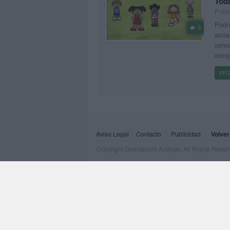
Tod
Publi
Podrí
5
socia
conoc
compo
SEG
Aviso Legal
Contacto
Publicidad
Volver
Copyright Orientacion Andujar. All Rights Rese