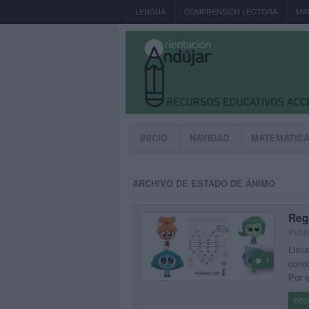
LENGUA
COMPRENSIÓN LECTORA
MA
INICIO
NAVIDAD
MATEMÁTIC
ARCHIVO DE ESTADO DE ÁNIMO
Reg
Publi
Lleva
1
conoc
Por e
SEG