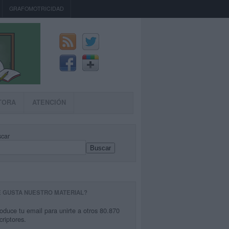
GRAFOMOTRICIDAD
TORA
ATENCIÓN
car
Buscar
E GUSTA NUESTRO MATERIAL?
roduce tu email para unirte a otros 80.870
criptores.