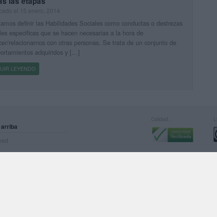
as las etapas
cado el 15 enero, 2014
amos definir las Habilidades Sociales como conductas o destrezas
les especificas que se hacen necesarias a la hora de
er/relacionarnos con otras personas. Se trata de un conjunto de
rtamientos adquiridos y […]
UIR LEYENDO
Calidad:
L
 arriba
rved