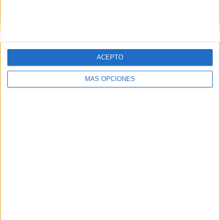
Buscar
ACEPTO
¿TE GUSTA NUESTRO MATERIAL?
MÁS OPCIONES
Introduce tu email para unirte a otros
80.852 suscriptores.
Dirección
de
email
Suscribir
SIGUE NUESTROS TABLEROS EN