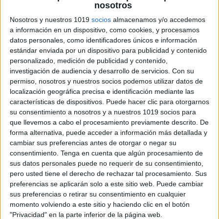
nosotros
Recorta, Une y Pega una la frase con la
Nosotros y nuestros 1019
socios
almacenamos y/o accedemos
imagen
a información en un dispositivo, como cookies, y procesamos
Publicado el 20 enero, 2024
datos personales, como identificadores únicos e información
estándar enviada por un dispositivo para publicidad y contenido
«Recorta, Une y Pega»: Combina lectura, asociación
personalizado, medición de publicidad y contenido,
creativa y habilidades motoras finas para un
investigación de audiencia y desarrollo de servicios.
Con su
aprendizaje divertido y completo. ¿En qué consiste?
permiso, nosotros y nuestros socios podemos utilizar datos de
«Cada hoja de trabajo de «Recorta, Une y Pega» […]
localización geográfica precisa e identificación mediante las
características de dispositivos. Puede hacer clic para otorgarnos
SEGUIR LEYENDO
su consentimiento a nosotros y a nuestros 1019 socios para
que llevemos a cabo el procesamiento previamente descrito. De
forma alternativa, puede acceder a información más detallada y
cambiar sus preferencias antes de otorgar o negar su
consentimiento.
Tenga en cuenta que algún procesamiento de
sus datos personales puede no requerir de su consentimiento,
pero usted tiene el derecho de rechazar tal procesamiento. Sus
preferencias se aplicarán solo a este sitio web. Puede cambiar
sus preferencias o retirar su consentimiento en cualquier
momento volviendo a este sitio y haciendo clic en el botón
"Privacidad" en la parte inferior de la página web.