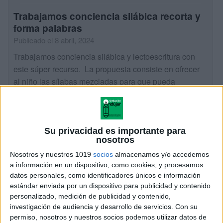
Trabajamos conciencia silábica recorta y
forma palabras
Publicado el 8 abril, 2024
Trabajamos conciencia silábica y lectoescritura con
este súper recurso. La propuesta consiste en ofrecer
al niño las sílabas mezcladas para que pueda
ordenarlas y formar las cuatro palabras de cada […]
SEGUIR LEYENDO
Su privacidad es importante para
nosotros
Nosotros y nuestros 1019
socios
almacenamos y/o accedemos
a información en un dispositivo, como cookies, y procesamos
datos personales, como identificadores únicos e información
estándar enviada por un dispositivo para publicidad y contenido
personalizado, medición de publicidad y contenido,
investigación de audiencia y desarrollo de servicios.
Con su
permiso, nosotros y nuestros socios podemos utilizar datos de