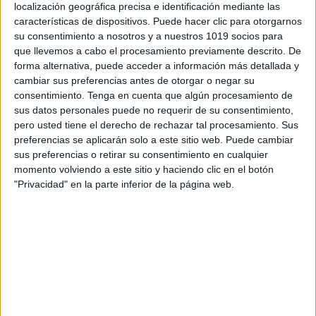
localización geográfica precisa e identificación mediante las
características de dispositivos. Puede hacer clic para otorgarnos
su consentimiento a nosotros y a nuestros 1019 socios para
que llevemos a cabo el procesamiento previamente descrito. De
EJERCICIOS PARA TRABAJAR LA
forma alternativa, puede acceder a información más detallada y
CONCIENCIA SILÁBICA, colorea
cambiar sus preferencias antes de otorgar o negar su
palmadas por sílabas
consentimiento.
Tenga en cuenta que algún procesamiento de
sus datos personales puede no requerir de su consentimiento,
Publicado el 8 julio, 2023
pero usted tiene el derecho de rechazar tal procesamiento. Sus
EJERCICIOS PARA TRABAJAR LA CONCIENCIA
preferencias se aplicarán solo a este sitio web. Puede cambiar
SILABICA Trabajar la conciencia silábica con fichas
sus preferencias o retirar su consentimiento en cualquier
momento volviendo a este sitio y haciendo clic en el botón
divertidas y entretenidas, como colorear manos dando
"Privacidad" en la parte inferior de la página web.
palmadas según las sílabas de una palabra, es
beneficioso por varias […]
SEGUIR LEYENDO