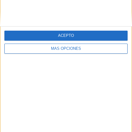
especialmente pensadas para aquellos alumnos con
problemas lectoescritores, dislexia. Hay numerosos
[…]
SEGUIR LEYENDO
ACEPTO
MÁS OPCIONES