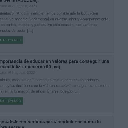
a Serra (ASEDEM).
cado el 21 agosto, 2023
rientación Andújar siempre hemos considerado la Educación
ional un aspecto fundamental en nuestra labor y acompañamiento
docentes, madres y padres. En esta ocasión, nos sentimos
unados de poder […]
UIR LEYENDO
importancia de educar en valores para conseguir una
edad feliz + cuaderno 90 pag
cado el 9 agosto, 2023
alores, esos pilares fundamentales que orientan las acciones
as y las decisiones en la vida en sociedad, se erigen como piedra
ar en la formación de niños. Criarse rodeado […]
UIR LEYENDO
os-de-lectoescritura-para-imprimir encuentra la
abra secreta