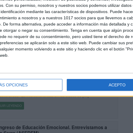
cado el 21 noviembre, 2023
os.
Con su permiso, nosotros y nuestros socios podemos utilizar datos 
los estudiantes que buscan mejorar su ortografía y dominar el arte
identificación mediante las características de dispositivos. Puede hacer
cribir correctamente, presentamos nuestras «Fichas Ortográficas de
ntimiento a nosotros y a nuestros 1017 socios para que llevemos a ca
ras: Nivel PRO». En Orientación Andújar, sabemos lo importante
. De forma alternativa, puede acceder a información más detallada y 
[…]
e otorgar o negar su consentimiento.
Tenga en cuenta que algún proc
de no requerir de su consentimiento, pero usted tiene el derecho de r
UIR LEYENDO
referencias se aplicarán solo a este sitio web. Puede cambiar sus pref
alquier momento volviendo a este sitio y haciendo clic en el botón "Pri
 web.
CIO DE CURSO colección de dinámicas para la
rculturalidad
cado el 13 septiembre, 2023
 dinámicas para el entrenamiento de habilidades y actitudes
arias para la interculturalidad en formaciones presenciales,
ÁS OPCIONES
ACEPTO
necientes al material didáctico “Movimientos migratorios y
culturalidad“ La interculturalidad en las clases de […]
UIR LEYENDO
ongreso de Educación Emocional. Entrevistamos a