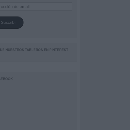
ección
il
Suscribir
GUE NUESTROS TABLEROS EN PINTEREST
CEBOOK