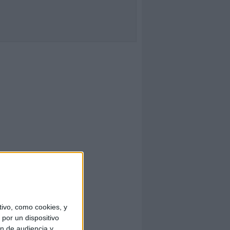
ivo, como cookies, y
por un dispositivo
ón de audiencia y