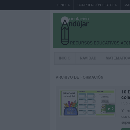
LENGUA
COMPRENSIÓN LECTORA
MA
INICIO
NAVIDAD
MATEMÁTIC
ARCHIVO DE FORMACIÓN
10 D
col
Publi
0
Ya no
eso 
súper