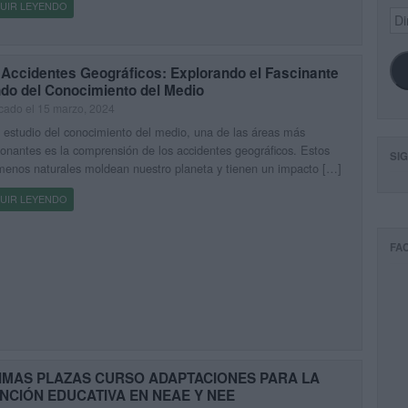
UIR LEYENDO
Dir
de
ema
 Accidentes Geográficos: Explorando el Fascinante
do del Conocimiento del Medio
cado el 15 marzo, 2024
 estudio del conocimiento del medio, una de las áreas más
onantes es la comprensión de los accidentes geográficos. Estos
SI
enos naturales moldean nuestro planeta y tienen un impacto […]
UIR LEYENDO
FA
IMAS PLAZAS CURSO ADAPTACIONES PARA LA
NCIÓN EDUCATIVA EN NEAE Y NEE