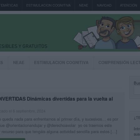
TEMÁTICAS
ESTIMULACION COGNITIVA
NEAE
NAVIDAD
ATENCIÓN
AS
NEAE
ESTIMULACION COGNITIVA
COMPRENSIÓN LEC
Bus
IVERTIDAS Dinámicas divertidas para la vuelta al
e
cado el 6 septiembre, 2024
¿T
 queda nada para enfrentarnos al primer día, y sucesivos… es por
que @orientacionandujar y @derechoavolar yo os traemos este
Int
 recurso para que tengáis alguna actividad sencilla para estos […]
sus