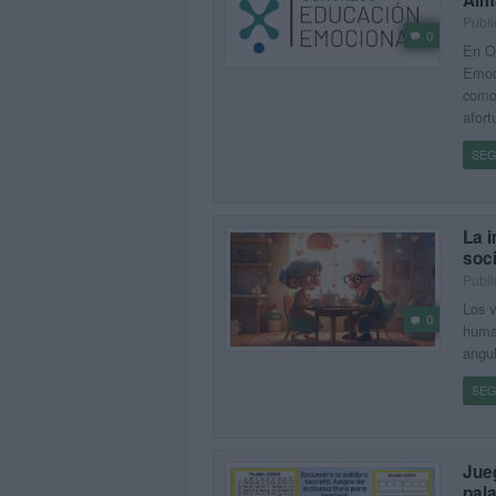
Alm
Publi
0
En O
Emoc
como 
afort
SEG
La 
soci
Publi
Los v
0
human
angul
SEG
Jueg
pal