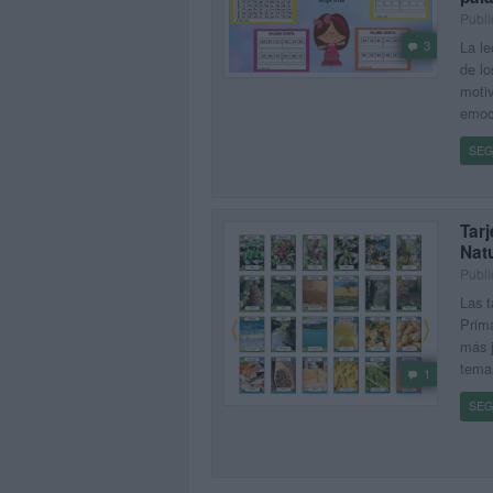
Publi
La le
3
de lo
motiv
emoc
SEG
Tarj
Natu
Publi
Las t
Prima
más j
tema
1
SEG