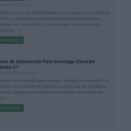
cado el 31 julio, 2023
ctoescritura es una habilidad esencial en el proceso de aprendizaje
s niños, y es fundamental brindarles herramientas divertidas y
adoras para desarrollarla. En esta ocasión, presentamos una
ionante […]
UIR LEYENDO
etas de información Para investigar Ciencias
rales 2.º
cado el 15 mayo, 2023
arjetas de información para investigar Ciencias Naturales de 2º de
ria son una herramienta educativa muy útil para los estudiantes
óvenes. Estas tarjetas contienen información sobre diferentes
s […]
UIR LEYENDO