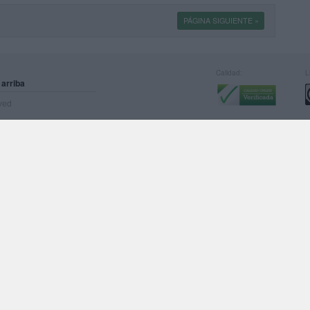
PÁGINA SIGUIENTE »
Calidad:
L
 arriba
rved