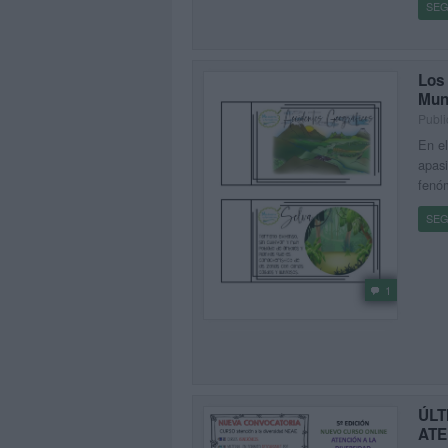
SEG
Los
Mun
Publi
En el
apasi
fenóm
SEG
1
ÚLT
ATE