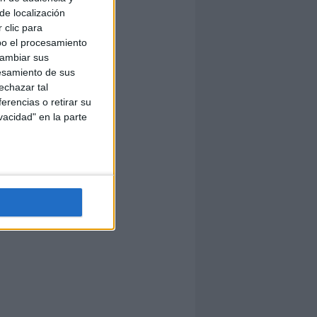
de localización
 clic para
bo el procesamiento
cambiar sus
esamiento de sus
echazar tal
erencias o retirar su
vacidad" en la parte