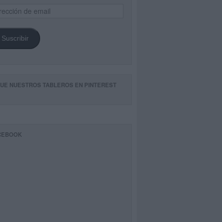
ección
il
Suscribir
GUE NUESTROS TABLEROS EN PINTEREST
CEBOOK