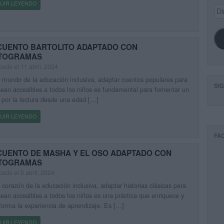
UIR LEYENDO
Dir
de
ema
CUENTO BARTOLITO ADAPTADO CON
CTOGRAMAS
cado el 11 abril, 2024
 mundo de la educación inclusiva, adaptar cuentos populares para
SI
ean accesibles a todos los niños es fundamental para fomentar un
por la lectura desde una edad […]
UIR LEYENDO
FA
CUENTO DE MASHA Y EL OSO ADAPTADO CON
CTOGRAMAS
cado el 5 abril, 2024
 corazón de la educación inclusiva, adaptar historias clásicas para
ean accesibles a todos los niños es una práctica que enriquece y
forma la experiencia de aprendizaje. Es […]
UIR LEYENDO