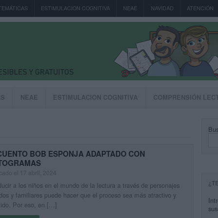
TEMÁTICAS
ESTIMULACION COGNITIVA
NEAE
NAVIDAD
ATENCIÓN
AS
NEAE
ESTIMULACION COGNITIVA
COMPRENSIÓN LEC
Bus
CUENTO BOB ESPONJA ADAPTADO CON
CTOGRAMAS
cado el 17 abril, 2024
¿T
ducir a los niños en el mundo de la lectura a través de personajes
dos y familiares puede hacer que el proceso sea más atractivo y
Int
tido. Por eso, en […]
sus