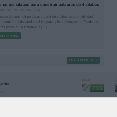
namos sílabas para construir palabras de 4 sílabas
cado el 29 septiembre, 2023
oceso de construir palabras a partir de sílabas es una habilidad
mental en el desarrollo del lenguaje y la alfabetización. Desde los
ros pasos en la lectura y la […]
UIR LEYENDO
PÁGINA SIGUIENTE »
Calidad:
L
 arriba
rved