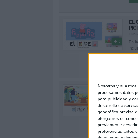
EL 
PI
Publi
0
En la
inclu
adapt
SEG
Nosotros y nuestro
EL 
procesamos datos per
Publi
para publicidad y co
En el
desarrollo de servici
3
un pa
geográfica precisa e 
niños
otorgarnos su conse
SEG
previamente descrito
preferencias antes d
datos personales pue