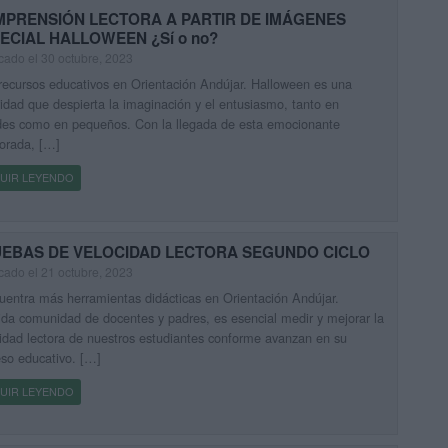
PRENSIÓN LECTORA A PARTIR DE IMÁGENES
ECIAL HALLOWEEN ¿Sí o no?
cado el 30 octubre, 2023
ecursos educativos en Orientación Andújar. Halloween es una
vidad que despierta la imaginación y el entusiasmo, tanto en
des como en pequeños. Con la llegada de esta emocionante
orada, […]
UIR LEYENDO
EBAS DE VELOCIDAD LECTORA SEGUNDO CICLO
cado el 21 octubre, 2023
entra más herramientas didácticas en Orientación Andújar.
da comunidad de docentes y padres, es esencial medir y mejorar la
idad lectora de nuestros estudiantes conforme avanzan en su
so educativo. […]
UIR LEYENDO