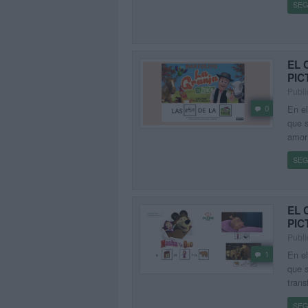
SEG
EL 
PI
Publi
En el
0
que s
amor 
SEG
EL 
PI
Publi
1
En el
que s
trans
SEG