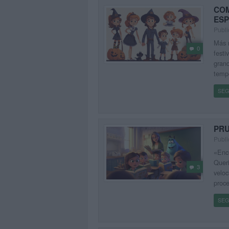
COM
ESP
Publi
Más r
0
festi
gran
temp
SEG
PRU
Publi
«Encu
Queri
3
veloc
proce
SEG