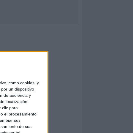
ivo, como cookies, y
por un dispositivo
ón de audiencia y
de localización
 clic para
bo el procesamiento
cambiar sus
esamiento de sus
echazar tal