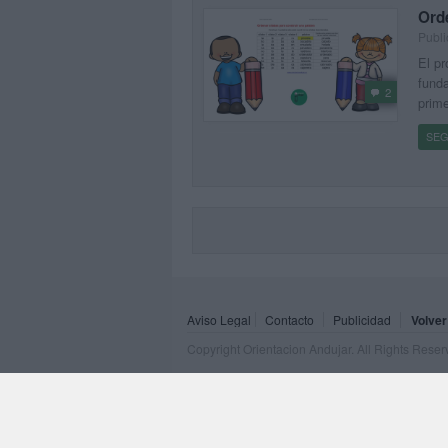
Orde
Publi
El pr
funda
2
prime
SEG
Aviso Legal
Contacto
Publicidad
Volver
Copyright Orientacion Andujar. All Rights Rese