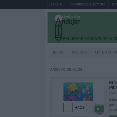
LENGUA
COMPRENSIÓN LECTORA
MA
INICIO
NAVIDAD
MATEMÁTIC
ARCHIVO DE HIJOS
EL 
PI
Publi
Intro
queri
0
diver