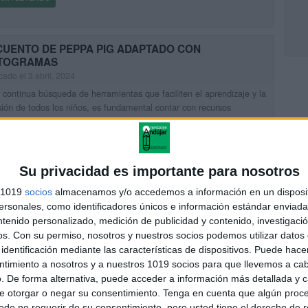
CUENTO DE PEPPA PIG ADAPTADO CON
CTOGRAMAS
cado el 3 abril, 2024
 continua búsqueda de herramientas que faciliten el aprendizaje y la
sión de todos los niños, es fundamental contar con recursos
ados que capturan su interés mientras promueven habilidades […]
UIR LEYENDO
Su privacidad es importante para nosotros
s 1019
socios
almacenamos y/o accedemos a información en un disposit
CUENTO DE BLUEY ADAPTADO CON PICTOGRAMAS
sonales, como identificadores únicos e información estándar enviada 
cado el 2 abril, 2024
ntenido personalizado, medición de publicidad y contenido, investigaci
 universo de la educación inclusiva, los recursos adaptados juegan
os.
Con su permiso, nosotros y nuestros socios podemos utilizar datos 
pel crucial en el desarrollo y la comprensión lectora de todos los
identificación mediante las características de dispositivos. Puede hacer
, especialmente aquellos con necesidades educativas […]
ntimiento a nosotros y a nuestros 1019 socios para que llevemos a ca
UIR LEYENDO
. De forma alternativa, puede acceder a información más detallada y 
e otorgar o negar su consentimiento.
Tenga en cuenta que algún proc
de no requerir de su consentimiento, pero usted tiene el derecho de r