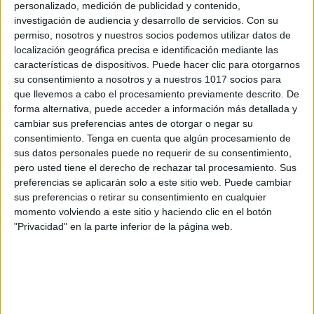
personalizado, medición de publicidad y contenido,
investigación de audiencia y desarrollo de servicios.
Con su
permiso, nosotros y nuestros socios podemos utilizar datos de
localización geográfica precisa e identificación mediante las
características de dispositivos. Puede hacer clic para otorgarnos
su consentimiento a nosotros y a nuestros 1017 socios para
que llevemos a cabo el procesamiento previamente descrito. De
forma alternativa, puede acceder a información más detallada y
cambiar sus preferencias antes de otorgar o negar su
consentimiento.
Tenga en cuenta que algún procesamiento de
RECOMENDACIONES veraniegas 3, 4, 5
sus datos personales puede no requerir de su consentimiento,
AÑOS
pero usted tiene el derecho de rechazar tal procesamiento. Sus
preferencias se aplicarán solo a este sitio web. Puede cambiar
Publicado el 3 julio, 2026
sus preferencias o retirar su consentimiento en cualquier
El verano es una etapa maravillosa para descansar,
momento volviendo a este sitio y haciendo clic en el botón
"Privacidad" en la parte inferior de la página web.
jugar, explorar y seguir aprendiendo de forma natural,
sin convertir las vacaciones en una prolongación del
curso escolar. Por eso, hoy compartimos […]
SEGUIR LEYENDO