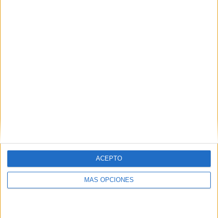
actividades divertidas para cada día, vamos a asignar
una actividad específica a cada fecha. Aquí tienes un
ejemplo de cómo podrías […]
SEGUIR LEYENDO
ACEPTO
MÁS OPCIONES
Calendario infantil FEBRERO de