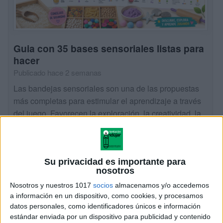
Guia con 35 bases sensoriales listas para
hacer
Publicado hace 2 semanas
Las bandejas sensoriales son una de las propuestas
más completas para estimular el aprendizaje a través
del juego. Favorecen la exploración, la creatividad, la
concentración y el desarrollo de habilidades […]
SEGUIR LEYENDO
Su privacidad es importante para
nosotros
Nosotros y nuestros 1017
socios
almacenamos y/o accedemos
a información en un dispositivo, como cookies, y procesamos
datos personales, como identificadores únicos e información
estándar enviada por un dispositivo para publicidad y contenido