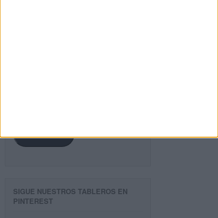
¿TE GUSTA NUESTRO MATERIAL?
Introduce tu email para unirte a otros
80.869 suscriptores.
Dirección
de
email
Suscribir
SIGUE NUESTROS TABLEROS EN
PINTEREST