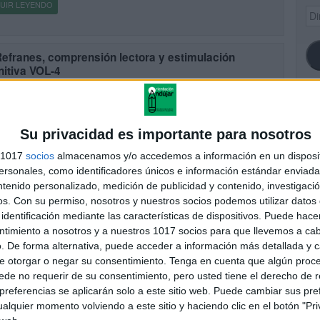
UIR LEYENDO
Dir
de
ema
Refranes, comprensión lectora y estimulación
nitiva VOL-4
cado el 12 marzo, 2020
 dicho popular, expuesto de forma sentenciosa, que enseña o
eja algo. Su fundamento se encuentra en la experiencia y la
SI
vación de las personas, de las cosas y […]
Su privacidad es importante para nosotros
s 1017
socios
almacenamos y/o accedemos a información en un disposit
UIR LEYENDO
sonales, como identificadores únicos e información estándar enviada 
ntenido personalizado, medición de publicidad y contenido, investigaci
FA
os.
Con su permiso, nosotros y nuestros socios podemos utilizar datos 
Refranes, comprensión lectora y estimulación
identificación mediante las características de dispositivos. Puede hacer
nitiva VOL-1
ntimiento a nosotros y a nuestros 1017 socios para que llevemos a ca
cado el 17 febrero, 2020
. De forma alternativa, puede acceder a información más detallada y 
 dicho popular, expuesto de forma sentenciosa, que enseña o
e otorgar o negar su consentimiento.
Tenga en cuenta que algún proc
eja algo. Su fundamento se encuentra en la experiencia y la
de no requerir de su consentimiento, pero usted tiene el derecho de r
vación de las personas, de las cosas y […]
referencias se aplicarán solo a este sitio web. Puede cambiar sus pref
alquier momento volviendo a este sitio y haciendo clic en el botón "Pri
UIR LEYENDO