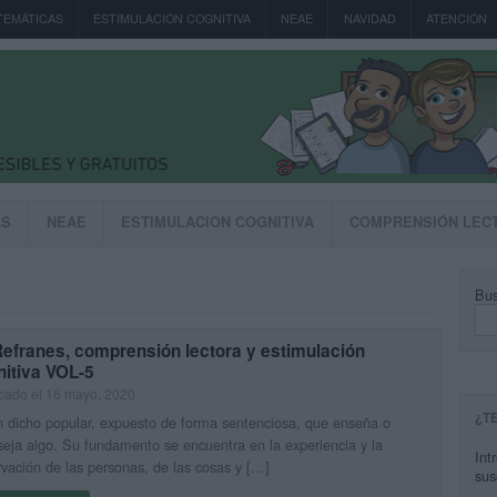
TEMÁTICAS
ESTIMULACION COGNITIVA
NEAE
NAVIDAD
ATENCIÓN
AS
NEAE
ESTIMULACION COGNITIVA
COMPRENSIÓN LEC
Bus
Refranes, comprensión lectora y estimulación
nitiva VOL-5
cado el 16 mayo, 2020
¿T
 dicho popular, expuesto de forma sentenciosa, que enseña o
eja algo. Su fundamento se encuentra en la experiencia y la
Int
vación de las personas, de las cosas y […]
sus