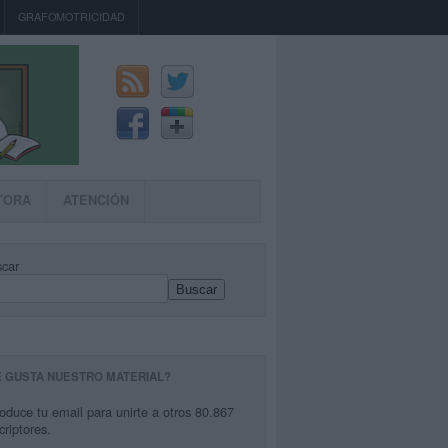
GRAFOMOTRICIDAD
TORA
ATENCIÓN
car
Buscar
E GUSTA NUESTRO MATERIAL?
roduce tu email para unirte a otros 80.867
criptores.