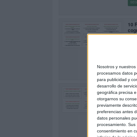
SEG
10 
cog
Publi
0
Es un
acons
obser
Nosotros y nuestro
SEG
procesamos datos per
para publicidad y co
desarrollo de servici
10 
geográfica precisa e 
cog
otorgarnos su conse
Publi
1
previamente descrito
Es un
preferencias antes d
acons
datos personales pue
obser
procesamiento. Sus p
consentimiento en cu
SEG