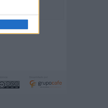
icencia:
Desarrollado por: