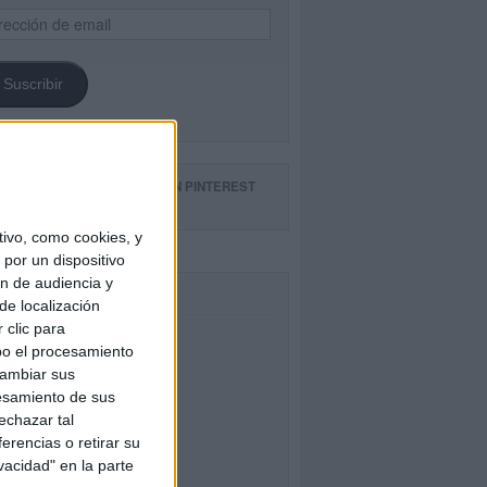
ección
il
Suscribir
GUE NUESTROS TABLEROS EN PINTEREST
ivo, como cookies, y
por un dispositivo
ón de audiencia y
CEBOOK
de localización
 clic para
bo el procesamiento
cambiar sus
esamiento de sus
echazar tal
erencias o retirar su
vacidad" en la parte