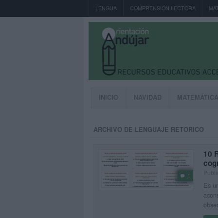
LENGUA
COMPRENSIÓN LECTORA
MA
INICIO
NAVIDAD
MATEMÁTIC
ARCHIVO DE LENGUAJE RETORICO
10 
cog
Publi
1
Es un
acons
obser