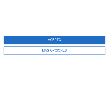
ANTERIORMENTE PUBLICADO
ACEPTO
MÁS OPCIONES
10 Refranes, comprensión lectora y estimulación
cognitiva VOL-1