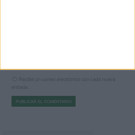
Correo electrónico
*
Web
Recibir un correo electrónico con los siguientes
comentarios a esta entrada.
Recibir un correo electrónico con cada nueva
entrada.