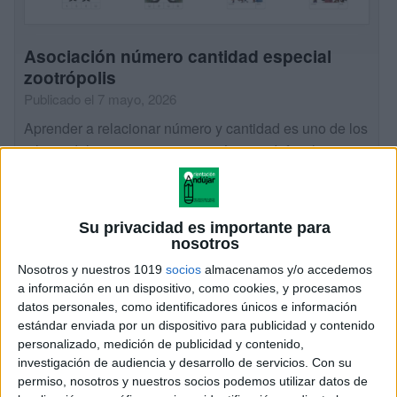
Asociación número cantidad especial
zootrópolis
Publicado el 7 mayo, 2026
Aprender a relacionar número y cantidad es uno de los
pilares del pensamiento matemático en Infantil y
Primer Ciclo. Cuando esta habilidad se trabaja con
materiales visuales, manipulativos y además […]
Su privacidad es importante para
SEGUIR LEYENDO
nosotros
Nosotros y nuestros 1019
socios
almacenamos y/o accedemos
a información en un dispositivo, como cookies, y procesamos
datos personales, como identificadores únicos e información
estándar enviada por un dispositivo para publicidad y contenido
personalizado, medición de publicidad y contenido,
investigación de audiencia y desarrollo de servicios.
Con su
permiso, nosotros y nuestros socios podemos utilizar datos de