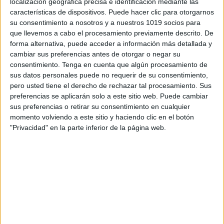
localización geográfica precisa e identificación mediante las
características de dispositivos. Puede hacer clic para otorgarnos
su consentimiento a nosotros y a nuestros 1019 socios para
que llevemos a cabo el procesamiento previamente descrito. De
forma alternativa, puede acceder a información más detallada y
cambiar sus preferencias antes de otorgar o negar su
consentimiento.
Tenga en cuenta que algún procesamiento de
SÚPER LLAVERO DE
sus datos personales puede no requerir de su consentimiento,
GRAFOMOTRICIDAD
pero usted tiene el derecho de rechazar tal procesamiento. Sus
preferencias se aplicarán solo a este sitio web. Puede cambiar
Publicado el 15 octubre, 2020
sus preferencias o retirar su consentimiento en cualquier
Hoy os traigo un llavero de tarjetas para trabajar la
momento volviendo a este sitio y haciendo clic en el botón
grafomotricidad en los más pequeños. Las podéis
"Privacidad" en la parte inferior de la página web.
plastificar y reutilizar tantas veces como queráis
utilizando un rotulador de pizarra. Fácil […]
SEGUIR LEYENDO