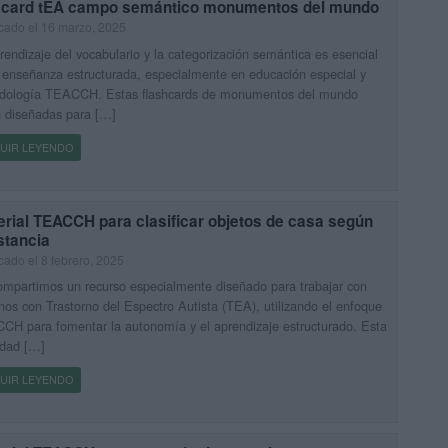
scard tEA campo semántico monumentos del mundo
cado el 16 marzo, 2025
rendizaje del vocabulario y la categorización semántica es esencial
 enseñanza estructurada, especialmente en educación especial y
dología TEACCH. Estas flashcards de monumentos del mundo
 diseñadas para […]
UIR LEYENDO
rial TEACCH para clasificar objetos de casa según
stancia
cado el 8 febrero, 2025
mpartimos un recurso especialmente diseñado para trabajar con
os con Trastorno del Espectro Autista (TEA), utilizando el enfoque
H para fomentar la autonomía y el aprendizaje estructurado. Esta
idad […]
UIR LEYENDO