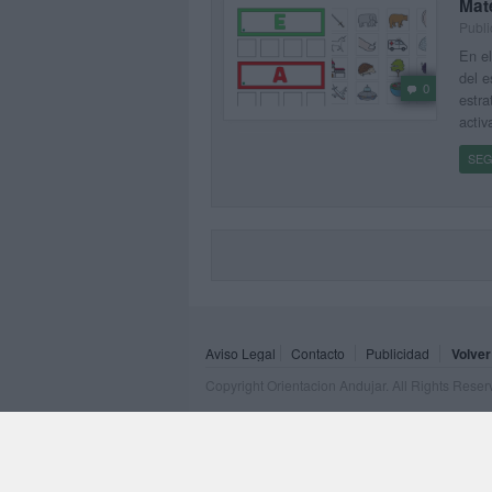
Mat
Publi
En el
del e
0
estra
activ
SEG
Aviso Legal
Contacto
Publicidad
Volver
Copyright Orientacion Andujar. All Rights Rese