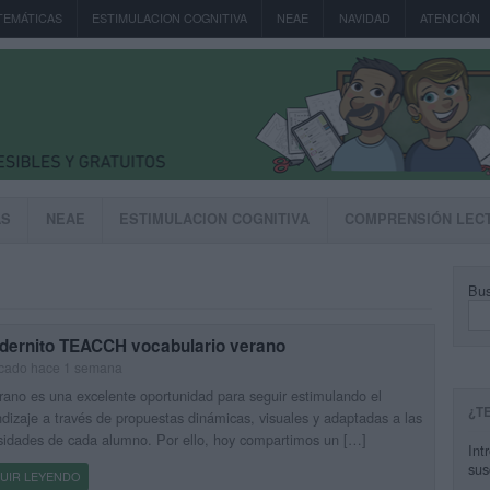
TEMÁTICAS
ESTIMULACION COGNITIVA
NEAE
NAVIDAD
ATENCIÓN
AS
NEAE
ESTIMULACION COGNITIVA
COMPRENSIÓN LEC
Bus
dernito TEACCH vocabulario verano
icado hace 1 semana
rano es una excelente oportunidad para seguir estimulando el
¿T
dizaje a través de propuestas dinámicas, visuales y adaptadas a las
idades de cada alumno. Por ello, hoy compartimos un […]
Int
sus
UIR LEYENDO