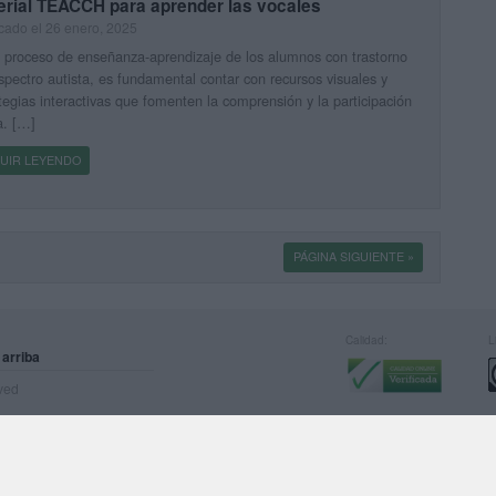
erial TEACCH para aprender las vocales
cado el 26 enero, 2025
 proceso de enseñanza-aprendizaje de los alumnos con trastorno
spectro autista, es fundamental contar con recursos visuales y
tegias interactivas que fomenten la comprensión y la participación
a. […]
UIR LEYENDO
PÁGINA SIGUIENTE »
Calidad:
L
 arriba
rved