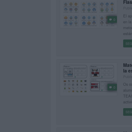
Fla
Publi
El ap
0
en la
meto
están
SEG
Mate
la e
Publi
Os co
0
alumn
TEACC
activ
SEG