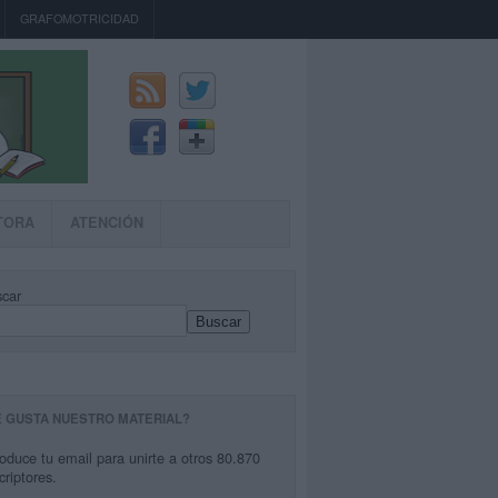
GRAFOMOTRICIDAD
TORA
ATENCIÓN
car
Buscar
E GUSTA NUESTRO MATERIAL?
roduce tu email para unirte a otros 80.870
criptores.