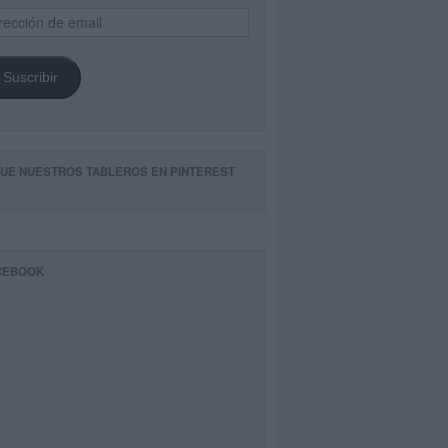
ección
il
Suscribir
GUE NUESTROS TABLEROS EN PINTEREST
CEBOOK