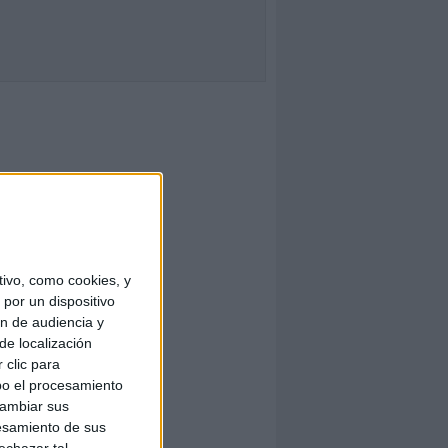
ivo, como cookies, y
por un dispositivo
ón de audiencia y
de localización
 clic para
bo el procesamiento
cambiar sus
esamiento de sus