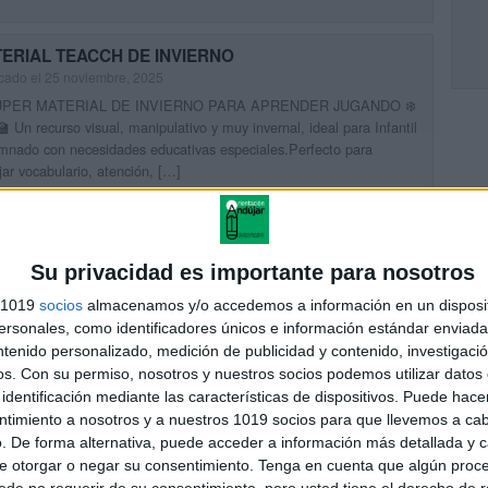
ERIAL TEACCH DE INVIERNO
cado el 25 noviembre, 2025
SÚPER MATERIAL DE INVIERNO PARA APRENDER JUGANDO ❄️
🏫 Un recurso visual, manipulativo y muy invernal, ideal para Infantil
mnado con necesidades educativas especiales.Perfecto para
jar vocabulario, atención, […]
UIR LEYENDO
Su privacidad es importante para nosotros
ERIAL TEACCH DE OTOÑO PARA TRABAJAR EN EL
s 1019
socios
almacenamos y/o accedemos a información en un disposit
LA
sonales, como identificadores únicos e información estándar enviada 
cado el 23 septiembre, 2025
ntenido personalizado, medición de publicidad y contenido, investigaci
curso visual, estructurado y funcional, ideal para Infantil y alumnado
os.
Con su permiso, nosotros y nuestros socios podemos utilizar datos 
ecesidades educativas especiales.Perfecto para trabajar
identificación mediante las características de dispositivos. Puede hacer
omía, atención y conceptos básicos a través de la temática del
ntimiento a nosotros y a nuestros 1019 socios para que llevemos a ca
. Este […]
. De forma alternativa, puede acceder a información más detallada y 
UIR LEYENDO
e otorgar o negar su consentimiento.
Tenga en cuenta que algún proc