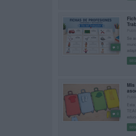
Fich
Tra
Publi
Se ac
mundo
0
adapt
SEG
Mis
aso
Publi
Esta
TEAC
0
educa
SEG