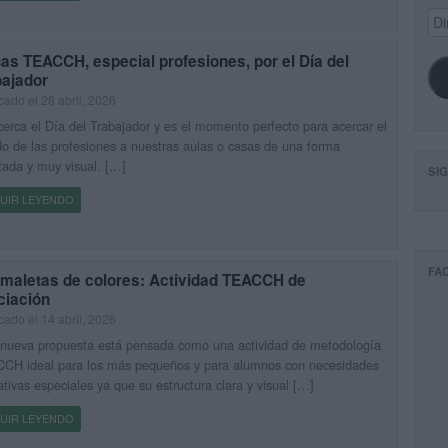
Dir
de
ema
as TEACCH, especial profesiones, por el Día del
bajador
cado el 28 abril, 2026
erca el Día del Trabajador y es el momento perfecto para acercar el
 de las profesiones a nuestras aulas o casas de una forma
ada y muy visual. […]
SI
UIR LEYENDO
FA
 maletas de colores: Actividad TEACCH de
ciación
cado el 14 abril, 2026
 nueva propuesta está pensada como una actividad de metodología
CH ideal para los más pequeños y para alumnos con necesidades
tivas especiales ya que su estructura clara y visual […]
UIR LEYENDO