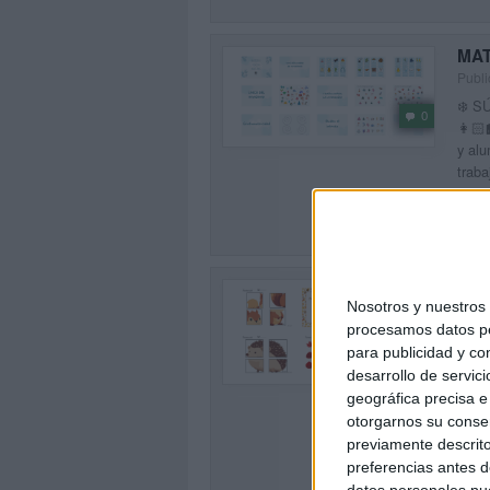
MAT
Publi
❄️ 
0
👩🏻‍
y alu
traba
SEG
MAT
Nosotros y nuestro
AU
procesamos datos per
Publi
0
para publicidad y co
Un re
desarrollo de servici
con n
geográfica precisa e 
auton
otorgarnos su conse
otoño
previamente descrito
SEG
preferencias antes d