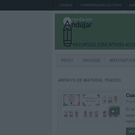
LENGUA
COMPRENSIÓN LECTORA
MA
INICIO
NAVIDAD
MATEMÁTIC
ARCHIVO DE MATERIAL TEACCH
Cua
Publ
El ve
1
apren
neces
SEG