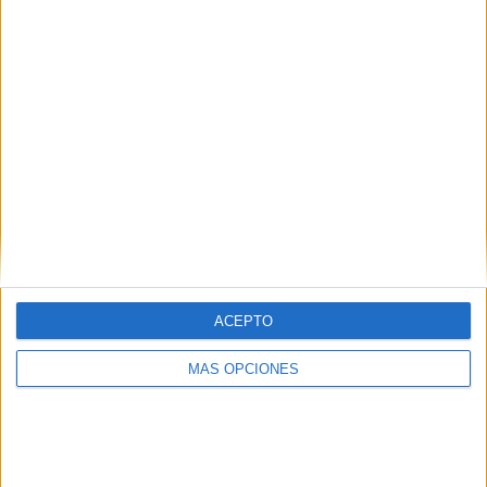
¿TE GUSTA NUESTRO MATERIAL?
Introduce tu email para unirte a otros
80.869 suscriptores.
Dirección
de
email
Suscribir
ACEPTO
MÁS OPCIONES
SIGUE NUESTROS TABLEROS EN
PINTEREST