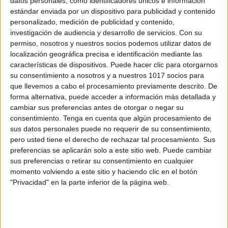
datos personales, como identificadores únicos e información
NEAE Y ACNEAE: Tipos y medidas
estándar enviada por un dispositivo para publicidad y contenido
educativas
personalizado, medición de publicidad y contenido,
Publicado el 6 julio, 2026
investigación de audiencia y desarrollo de servicios.
Con su
permiso, nosotros y nuestros socios podemos utilizar datos de
En el camino hacia una escuela 100% inclusiva, uno
localización geográfica precisa e identificación mediante las
de los mayores retos a los que nos enfrentamos los
características de dispositivos. Puede hacer clic para otorgarnos
docentes (y las familias) es entender y aplicar
su consentimiento a nosotros y a nuestros 1017 socios para
correctamente la atención […]
que llevemos a cabo el procesamiento previamente descrito. De
forma alternativa, puede acceder a información más detallada y
SEGUIR LEYENDO
cambiar sus preferencias antes de otorgar o negar su
consentimiento.
Tenga en cuenta que algún procesamiento de
sus datos personales puede no requerir de su consentimiento,
pero usted tiene el derecho de rechazar tal procesamiento. Sus
preferencias se aplicarán solo a este sitio web. Puede cambiar
sus preferencias o retirar su consentimiento en cualquier
Buscar
momento volviendo a este sitio y haciendo clic en el botón
"Privacidad" en la parte inferior de la página web.
Buscar