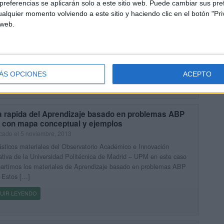
referencias se aplicarán solo a este sitio web. Puede cambiar sus pref
a conceptual y ejemplos
alquier momento volviendo a este sitio y haciendo clic en el botón "Pri
cado el 22 noviembre, 2013
 web.
sticos materiales del Observatorio Académico e Innovación
tiva de la Universidad Politécnica de Madrid – UPM en este caso
rtimos los materiales del aprendizaje Orientado a Proyectos
) también se […]
ÁS OPCIONES
ACEPTO
UIR LEYENDO
a rapida del Aprendizaje basado en problemas ABP
 con mapa conceptual y ejemplos
cado el 5 noviembre, 2013
sticos materiales del Observatorio Académico e Innovación
tiva de la Universidad Politécnica de Madrid – UPM en este caso
artimos los materiales de Aprendizaje basado en problemas ABP
 Estos […]
UIR LEYENDO