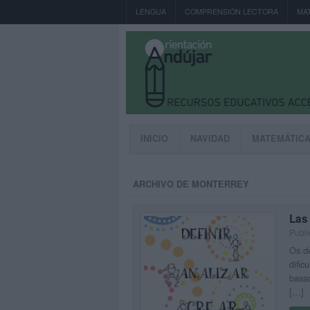
LENGUA
COMPRENSIÓN LECTORA
MA
INICIO
NAVIDAD
MATEMÁTIC
ARCHIVO DE MONTERREY
Las
Publi
Os de
dific
basad
[…]