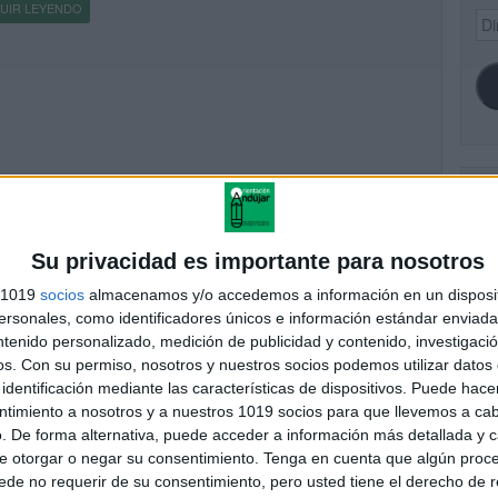
UIR LEYENDO
Dir
de
ema
SI
NTILLA EDITABLE PARA EL DISEÑO DE UN PBL ABP
PRIMARIA
Su privacidad es importante para nosotros
cado el 9 febrero, 2016
s 1019
socios
almacenamos y/o accedemos a información en un disposit
FA
mos preparado una plantilla para preparar vuestros propios PBL,
sonales, como identificadores únicos e información estándar enviada 
imaria, es muy sencilla y fácil de utilizar. PBL es una estrategia de
ntenido personalizado, medición de publicidad y contenido, investigaci
anza-aprendizaje que potencia tanto la adquisición […]
os.
Con su permiso, nosotros y nuestros socios podemos utilizar datos 
identificación mediante las características de dispositivos. Puede hacer
UIR LEYENDO
ntimiento a nosotros y a nuestros 1019 socios para que llevemos a ca
. De forma alternativa, puede acceder a información más detallada y 
e otorgar o negar su consentimiento.
Tenga en cuenta que algún proc
de no requerir de su consentimiento, pero usted tiene el derecho de r
a rapida del Aprendizaje Orientado a Proyectos AOP