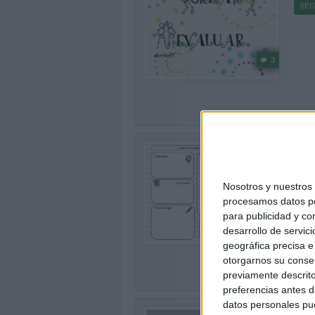
SEG
3
PLA
EN 
Publi
Nosotros y nuestro
Os he
procesamos datos per
en pr
para publicidad y co
enseñ
1
desarrollo de servici
geográfica precisa e 
SEG
otorgarnos su conse
previamente descrito
preferencias antes d
datos personales pue
Guí