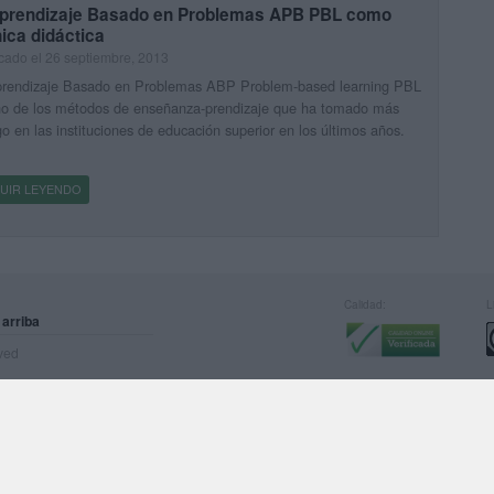
Aprendizaje Basado en Problemas APB PBL como
ica didáctica
cado el 26 septiembre, 2013
prendizaje Basado en Problemas ABP Problem-based learning PBL
no de los métodos de enseñanza-prendizaje que ha tomado más
go en las instituciones de educación superior en los últimos años.
UIR LEYENDO
Calidad:
L
 arriba
rved