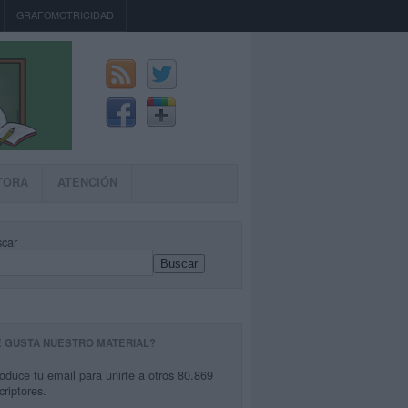
GRAFOMOTRICIDAD
TORA
ATENCIÓN
car
Buscar
E GUSTA NUESTRO MATERIAL?
roduce tu email para unirte a otros 80.869
criptores.