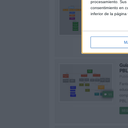
procesamiento. Sus p
map
consentimiento en cu
Publi
inferior de la página
Fantá
educa
8
compa
(AOP
M
SEG
Guí
PBL
Publi
Fantá
educa
11
comp
PBL.
SEG