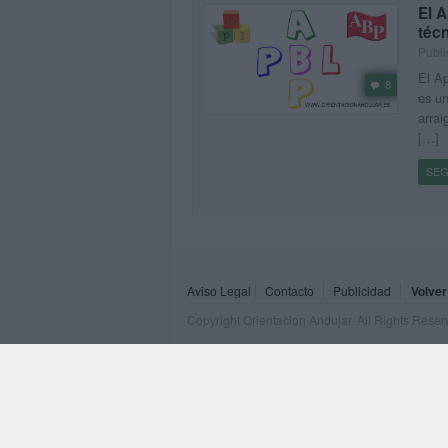
El 
técn
Publi
El A
8
es u
arrai
[…]
SEG
Aviso Legal
Contacto
Publicidad
Volver
Copyright Orientacion Andujar. All Rights Rese