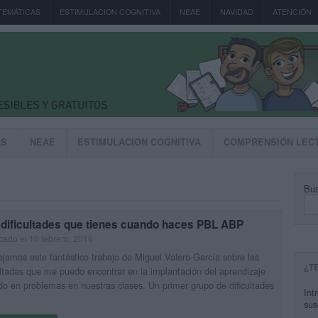
TEMÁTICAS
ESTIMULACION COGNITIVA
NEAE
NAVIDAD
ATENCIÓN
AS
NEAE
ESTIMULACION COGNITIVA
COMPRENSIÓN LEC
Bus
 dificultades que tienes cuando haces PBL ABP
cado el 10 febrero, 2016
jamos este fantástico trabajo de Miguel Valero-García sobre las
¿T
ultadas que me puedo encontrar en la implantación del aprendizaje
o en problemas en nuestras clases. Un primer grupo de dificultades
Int
sus