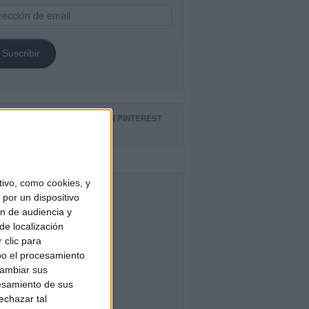
ección
il
Suscribir
GUE NUESTROS TABLEROS EN PINTEREST
ivo, como cookies, y
CEBOOK
por un dispositivo
ón de audiencia y
de localización
 clic para
bo el procesamiento
cambiar sus
esamiento de sus
echazar tal