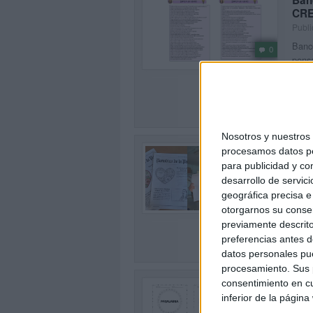
Ban
CRE
Publi
Banco
0
pensa
Prima
SEG
Nosotros y nuestro
Peri
procesamos datos per
Publi
para publicidad y co
🎯 Pl
desarrollo de servici
0
está 
geográfica precisa e 
menta
otorgarnos su conse
previamente descrito
SEG
preferencias antes d
datos personales pue
procesamiento. Sus p
Plan
consentimiento en cu
Publi
inferior de la página