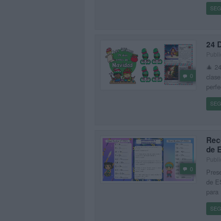
SEG
24 
Publi
🎄 2
0
clase
perfe
SEG
Rec
de 
Publi
0
Prese
de E
para 
SEG