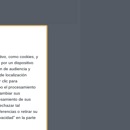
ivo, como cookies, y
por un dispositivo
ón de audiencia y
de localización
 clic para
bo el procesamiento
cambiar sus
esamiento de sus
echazar tal
erencias o retirar su
vacidad" en la parte