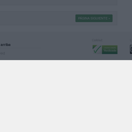
PÁGINA SIGUIENTE »
Calidad:
L
 arriba
rved