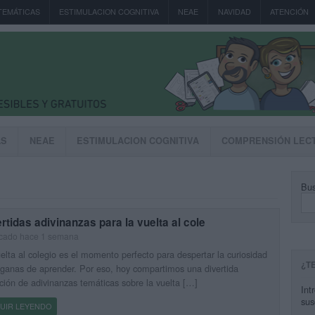
TEMÁTICAS
ESTIMULACION COGNITIVA
NEAE
NAVIDAD
ATENCIÓN
AS
NEAE
ESTIMULACION COGNITIVA
COMPRENSIÓN LEC
Bus
rtidas adivinanzas para la vuelta al cole
icado hace 1 semana
elta al colegio es el momento perfecto para despertar la curiosidad
¿T
 ganas de aprender. Por eso, hoy compartimos una divertida
ción de adivinanzas temáticas sobre la vuelta […]
Int
sus
UIR LEYENDO