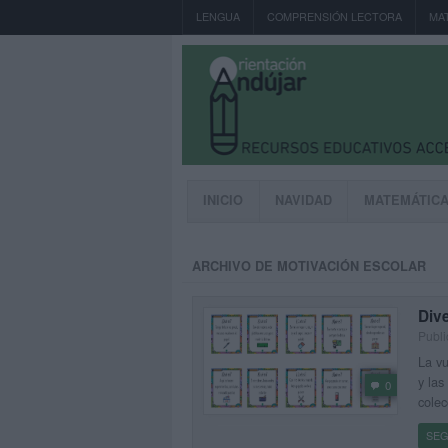
LENGUA
COMPRENSIÓN LECTORA
MA
INICIO
NAVIDAD
MATEMÁTIC
ARCHIVO DE MOTIVACIÓN ESCOLAR
Dive
Publ
La vu
y las
0
colec
SEG