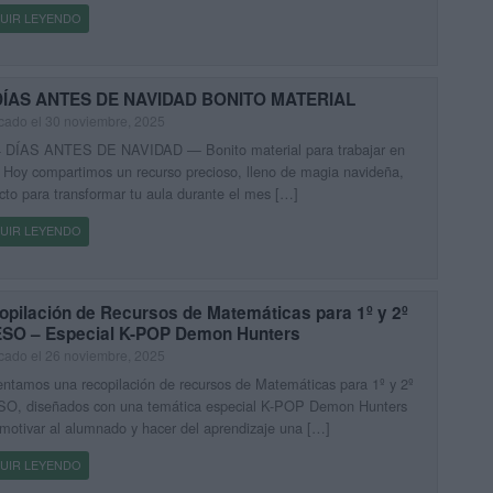
UIR LEYENDO
DÍAS ANTES DE NAVIDAD BONITO MATERIAL
cado el 30 noviembre, 2025
4 DÍAS ANTES DE NAVIDAD — Bonito material para trabajar en
 Hoy compartimos un recurso precioso, lleno de magia navideña,
cto para transformar tu aula durante el mes […]
UIR LEYENDO
opilación de Recursos de Matemáticas para 1º y 2º
ESO – Especial K-POP Demon Hunters
cado el 26 noviembre, 2025
ntamos una recopilación de recursos de Matemáticas para 1º y 2º
SO, diseñados con una temática especial K-POP Demon Hunters
motivar al alumnado y hacer del aprendizaje una […]
UIR LEYENDO