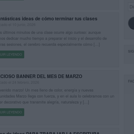
Dir
de
ema
ntásticas ideas de cómo terminar tus clases
cado el 10 junio, 2026
s últimos minutos de una clase ocurre algo curioso: aunque
os dedicar mucho tiempo a preparar el inicio y el desarrollo de
ras sesiones, el cerebro recuerda especialmente cómo […]
SI
UIR LEYENDO
CIOSO BANNER DEL MES DE MARZO
FA
cado el 24 febrero, 2026
venido marzo! Un mes lleno de color, energía y nuevas
unidades Marzo llega con fuerza, y en el aula lo celebramos con un
r decorativo que transmite alegría, naturaleza y […]
UIR LEYENDO