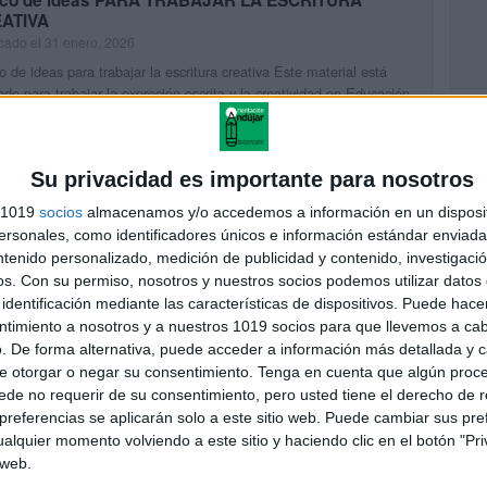
co de ideas PARA TRABAJAR LA ESCRITURA
ATIVA
cado el 31 enero, 2026
 de ideas para trabajar la escritura creativa Este material está
do para trabajar la expresión escrita y la creatividad en Educación
ria y Secundaria. A través de propuestas variadas, […]
UIR LEYENDO
Su privacidad es importante para nosotros
s 1019
socios
almacenamos y/o accedemos a información en un disposit
ódico de la PAZ con actividades para primaria
sonales, como identificadores únicos e información estándar enviada 
cado el 18 enero, 2026
ntenido personalizado, medición de publicidad y contenido, investigaci
antillas variadas para jugar a Pasapalabra en el aula Este material
os.
Con su permiso, nosotros y nuestros socios podemos utilizar datos 
pensado para trabajar el lenguaje, el vocabulario y la agilidad
identificación mediante las características de dispositivos. Puede hacer
l de forma lúdica y motivadora. A […]
ntimiento a nosotros y a nuestros 1019 socios para que llevemos a ca
. De forma alternativa, puede acceder a información más detallada y 
UIR LEYENDO
e otorgar o negar su consentimiento.
Tenga en cuenta que algún proc
de no requerir de su consentimiento, pero usted tiene el derecho de r
referencias se aplicarán solo a este sitio web. Puede cambiar sus pref
tillas variadas para jugar a Pasapalabra
alquier momento volviendo a este sitio y haciendo clic en el botón "Pri
cado el 17 enero, 2026
 web.