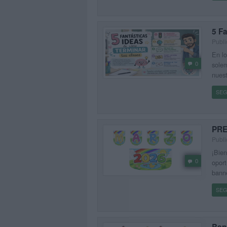
5 Fa
Publi
En lo
0
solem
nuest
SEG
PRE
Publi
¡Bien
0
oport
banne
SEG