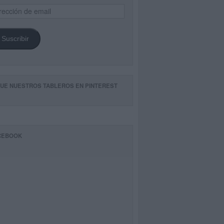
ección
il
Suscribir
GUE NUESTROS TABLEROS EN PINTEREST
CEBOOK