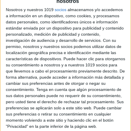
nosotros
Aprendemos a dibujar a los tres Reyes
Nosotros y nuestros 1019
socios
almacenamos y/o accedemos
Magos paso a paso
a información en un dispositivo, como cookies, y procesamos
Publicado el 28 diciembre, 2023
datos personales, como identificadores únicos e información
estándar enviada por un dispositivo para publicidad y contenido
Aprender a dibujar a los tres Reyes Magos puede ser
personalizado, medición de publicidad y contenido,
una actividad divertida y creativa para niños y adultos.
investigación de audiencia y desarrollo de servicios.
Con su
Los Reyes Magos son personajes importantes en la
permiso, nosotros y nuestros socios podemos utilizar datos de
historia del cristianismo […]
localización geográfica precisa e identificación mediante las
características de dispositivos. Puede hacer clic para otorgarnos
SEGUIR LEYENDO
su consentimiento a nosotros y a nuestros 1019 socios para
que llevemos a cabo el procesamiento previamente descrito. De
forma alternativa, puede acceder a información más detallada y
cambiar sus preferencias antes de otorgar o negar su
consentimiento.
Tenga en cuenta que algún procesamiento de
sus datos personales puede no requerir de su consentimiento,
pero usted tiene el derecho de rechazar tal procesamiento. Sus
preferencias se aplicarán solo a este sitio web. Puede cambiar
sus preferencias o retirar su consentimiento en cualquier
momento volviendo a este sitio y haciendo clic en el botón
"Privacidad" en la parte inferior de la página web.