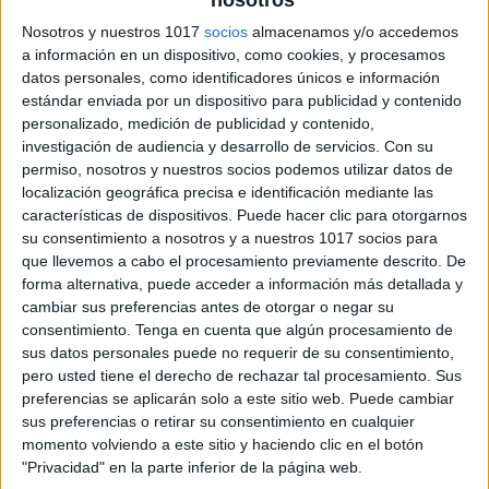
nosotros
Nosotros y nuestros 1017
socios
almacenamos y/o accedemos
a información en un dispositivo, como cookies, y procesamos
datos personales, como identificadores únicos e información
También es importante tener en cuenta sus
estándar enviada por un dispositivo para publicidad y contenido
vestimentas y sus atributos, como sus staffs o sus
personalizado, medición de publicidad y contenido,
investigación de audiencia y desarrollo de servicios.
Con su
tesoros. Una vez que tengas en mente estos detalles,
permiso, nosotros y nuestros socios podemos utilizar datos de
puedes empezar a dibujar a los tres Reyes Magos
localización geográfica precisa e identificación mediante las
siguiendo unos sencillos pasos. Primero, dibuja sus
características de dispositivos. Puede hacer clic para otorgarnos
su consentimiento a nosotros y a nuestros 1017 socios para
cuerpos y sus rostros. Luego, añade sus barbas y sus
que llevemos a cabo el procesamiento previamente descrito. De
vestimentas. Por último, añade sus atributos y
forma alternativa, puede acceder a información más detallada y
detalles adicionales. Con un poco de práctica, podrás
cambiar sus preferencias antes de otorgar o negar su
dibujar a los tres Reyes Magos de manera realista y
consentimiento.
Tenga en cuenta que algún procesamiento de
sus datos personales puede no requerir de su consentimiento,
detallada.
pero usted tiene el derecho de rechazar tal procesamiento. Sus
preferencias se aplicarán solo a este sitio web. Puede cambiar
ÚNETE A NUESTRO GRUPO EXCLUSIVO DE
sus preferencias o retirar su consentimiento en cualquier
WHATSAPP
momento volviendo a este sitio y haciendo clic en el botón
"Privacidad" en la parte inferior de la página web.