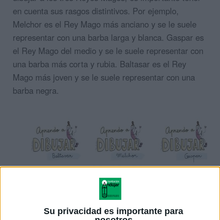
en cuenta sus rasgos distintivos. Por ejemplo,
Melchor es el Rey Mago más anciano y se le suele
representar con una barba larga y blanca. Gaspar es
el Rey Mago del medio y se le suele representar con
una barba más corta y rubia. Baltasar es el Rey
Mago más joven y se le suele representar con una
barba negra.
Su privacidad es importante para