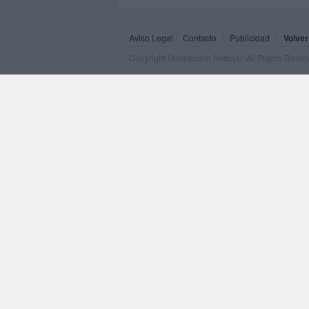
Aviso Legal
Contacto
Publicidad
Volver
Copyright Orientacion Andujar. All Rights Rese