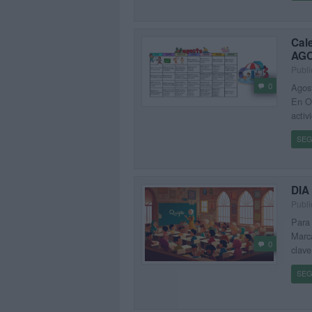
Cal
AGO
Publi
0
Agost
En Or
activ
SEG
DIA
Publi
Para 
Marca
0
clave
SEG