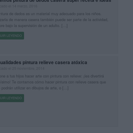
emos pintura de dedos casera super receta e ideas
cado el 14 marzo, 2016
ntura de dedos es un material muy adecuado para los niños.
zarla de manera casera también puede ser parte de la actividad,
re bajo la supervisión de un adulto. […]
UIR LEYENDO
alidades pintura relieve casera atóxica
cado el 25 noviembre, 2014
ne a tus hijos hacer arte con pintura con relieve: ¡les divertirá
simo! Te contamos cómo hacer pintura con relieve casera que
 podrán utilizar en dibujos de arte, o […]
UIR LEYENDO