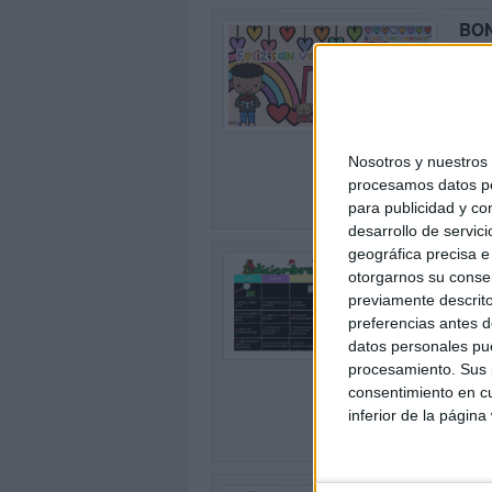
BON
AMI
Publi
En nu
0
ideas
Amist
Nosotros y nuestro
SEG
procesamos datos per
para publicidad y co
desarrollo de servici
geográfica precisa e 
Cale
otorgarnos su conse
par
previamente descrito
Publi
preferencias antes d
0
Dicie
datos personales pue
peque
procesamiento. Sus p
calen
consentimiento en cu
inferior de la página
SEG