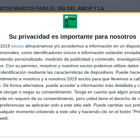
ITOS MARCOS PARA EL DÍA DEL AMOR Y LA
STAD
cado el 7 febrero, 2024
estro nuevo post para el blog, queremos compartir contigo algunas
 creativas para hacer bonitos marcos para el Día del Amor y la
Su privacidad es importante para nosotros
ad. Estos marcos son perfectos para […]
s 1019
socios
almacenamos y/o accedemos a información en un disposit
UIR LEYENDO
sonales, como identificadores únicos e información estándar enviada 
ntenido personalizado, medición de publicidad y contenido, investigaci
os.
Con su permiso, nosotros y nuestros socios podemos utilizar datos 
identificación mediante las características de dispositivos. Puede hacer
ndario infantil DICIEMBRE de actividades divertidas
ntimiento a nosotros y a nuestros 1019 socios para que llevemos a ca
a hacer en casa
. De forma alternativa, puede acceder a información más detallada y 
cado el 29 noviembre, 2023
e otorgar o negar su consentimiento.
Tenga en cuenta que algún proc
mbre es un mes lleno de magia, especialmente para los más
de no requerir de su consentimiento, pero usted tiene el derecho de r
ños de la casa. En Orientación Andújar, hemos preparado un
referencias se aplicarán solo a este sitio web. Puede cambiar sus pref
dario especial lleno de actividades divertidas y sencillas para […]
alquier momento volviendo a este sitio y haciendo clic en el botón "Pri
 web.
UIR LEYENDO