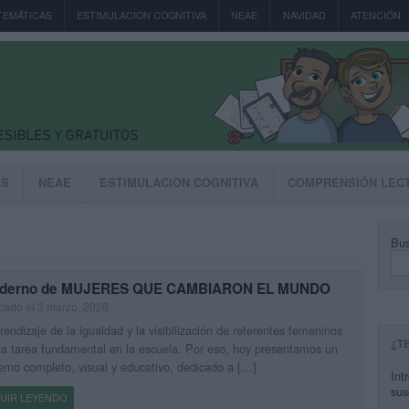
TEMÁTICAS
ESTIMULACION COGNITIVA
NEAE
NAVIDAD
ATENCIÓN
AS
NEAE
ESTIMULACION COGNITIVA
COMPRENSIÓN LEC
Bus
derno de MUJERES QUE CAMBIARON EL MUNDO
cado el 3 marzo, 2026
rendizaje de la igualdad y la visibilización de referentes femeninos
¿T
a tarea fundamental en la escuela. Por eso, hoy presentamos un
rno completo, visual y educativo, dedicado a […]
Int
sus
UIR LEYENDO