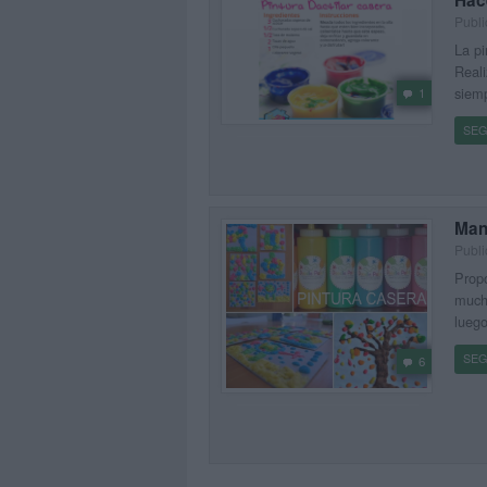
Hac
Publi
La pi
Reali
siemp
1
SEG
Manu
Publi
Propo
muchí
luego
SEG
6