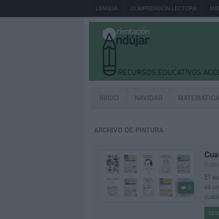
LENGUA
COMPRENSIÓN LECTORA
MA
INICIO
NAVIDAD
MATEMÁTIC
ARCHIVO DE PINTURA
Cua
Publi
El ap
es un
0
cuade
SEG