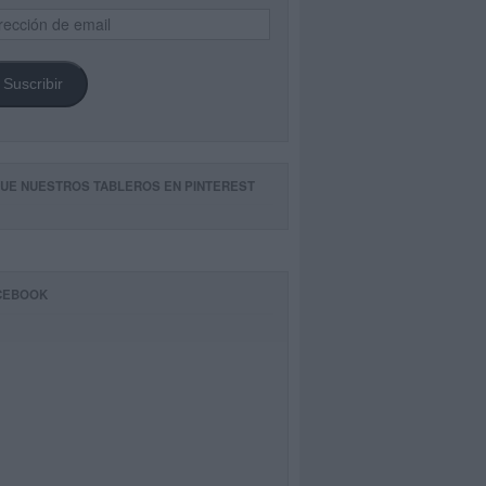
ección
il
Suscribir
GUE NUESTROS TABLEROS EN PINTEREST
CEBOOK