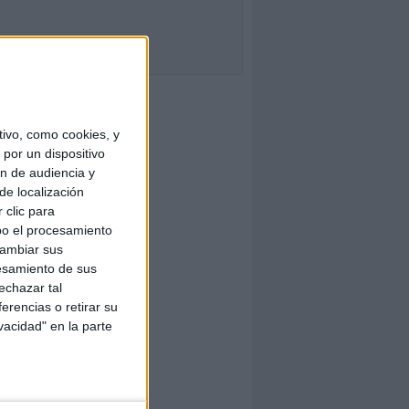
ivo, como cookies, y
por un dispositivo
ón de audiencia y
de localización
 clic para
bo el procesamiento
cambiar sus
esamiento de sus
echazar tal
erencias o retirar su
vacidad" en la parte