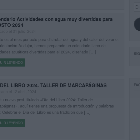
Dir
de
ema
endario Actividades con agua muy divertidas para
STO 2024
cado el 31 julio, 2024
o es el mes perfecto para disfrutar del agua y del calor del verano.
ientación Andujar, hemos preparado un calendario lleno de
idades acuáticas divertidas para el 2024, diseñado […]
SI
UIR LEYENDO
 DEL LIBRO 2024. TALLER DE MARCAPÁGINAS
FA
cado el 12 abril, 2024
tu nuevo post titulado «Día del Libro 2024: Taller de
páginas», aquí tienes una propuesta de introducción y palabras
: Celebrar el Día del Libro es una tradición que […]
UIR LEYENDO