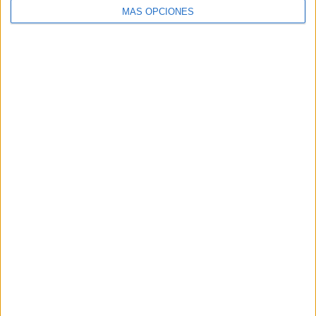
SEGUIR LEYENDO
MÁS OPCIONES
Buscar
Buscar
¿TE GUSTA NUESTRO MATERIAL?
Introduce tu email para unirte a otros
80.850 suscriptores.
Dirección
de
email