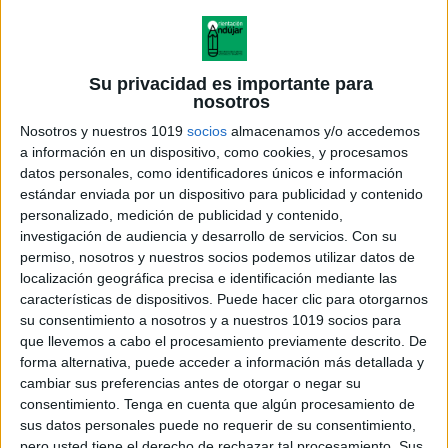
Juegos manipulativos para multiplicar de
recursosep
Publicado el 10 junio, 2020
Su privacidad es importante para
nosotros
Hoy os traigo un juego increíble para que el alumnado
Nosotros y nuestros 1019
socios
almacenamos y/o accedemos
siga practicando las tablas de multiplicar. Es de
a información en un dispositivo, como cookies, y procesamos
nuestro amigo Fran de recursosep
datos personales, como identificadores únicos e información
estándar enviada por un dispositivo para publicidad y contenido
SEGUIR LEYENDO
personalizado, medición de publicidad y contenido,
investigación de audiencia y desarrollo de servicios.
Con su
permiso, nosotros y nuestros socios podemos utilizar datos de
localización geográfica precisa e identificación mediante las
características de dispositivos. Puede hacer clic para otorgarnos
su consentimiento a nosotros y a nuestros 1019 socios para
que llevemos a cabo el procesamiento previamente descrito. De
forma alternativa, puede acceder a información más detallada y
cambiar sus preferencias antes de otorgar o negar su
consentimiento.
Tenga en cuenta que algún procesamiento de
sus datos personales puede no requerir de su consentimiento,
pero usted tiene el derecho de rechazar tal procesamiento. Sus