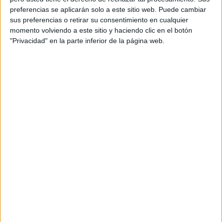
preferencias se aplicarán solo a este sitio web. Puede cambiar
sus preferencias o retirar su consentimiento en cualquier
momento volviendo a este sitio y haciendo clic en el botón
TUTORIAL PARA GOOGLE MEET
"Privacidad" en la parte inferior de la página web.
especialmente destinado alumnos
principiantes y NEAE
Publicado el 19 abril, 2020
Google Meet es, para el que no lo conozca, el sustituto
empresarial de Google Hangouts, la herramienta
de videoconferencias profesionales de la Gran G. Su
principal apuesta está en el número de […]
SEGUIR LEYENDO