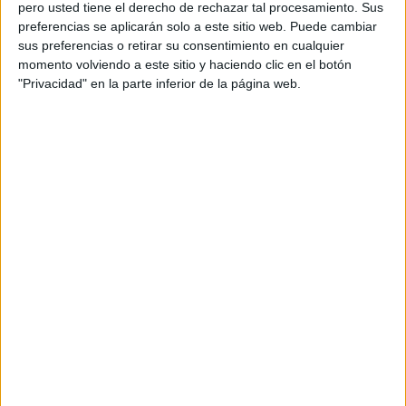
pero usted tiene el derecho de rechazar tal procesamiento. Sus
preferencias se aplicarán solo a este sitio web. Puede cambiar
sus preferencias o retirar su consentimiento en cualquier
momento volviendo a este sitio y haciendo clic en el botón
"Privacidad" en la parte inferior de la página web.
REGISTRO EMOCIONES VERANIEGO
MES DE JUNIO
Publicado el 21 mayo, 2025
Este recurso está diseñado para ayudar a los niños a
identificar, expresar y gestionar sus emociones durante
el mes de junio, con un formato visual y amigable
adaptado al ambiente […]
SEGUIR LEYENDO