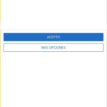
SEGUIR LEYENDO
ACEPTO
MÁS OPCIONES
Súper cuaderno manipulativo para
realizar las rutinas diarias de la asamblea
con alumnado ACNEAE
Publicado el 8 abril, 2024
Hoy nos hemos