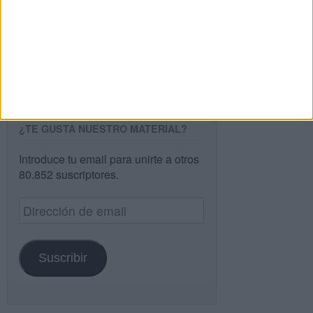
Buscar
Buscar
¿TE GUSTA NUESTRO MATERIAL?
Introduce tu email para unirte a otros
80.852 suscriptores.
Dirección
de
email
Suscribir