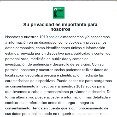
Comprensión Lectora ordenamos
Su privacidad es importante para
instrucciones
nosotros
Publicado el 26 septiembre, 2025
Nosotros y nuestros 1019
socios
almacenamos y/o accedemos
Hoy compartimos un recurso muy práctico para
a información en un dispositivo, como cookies, y procesamos
reforzar la comprensión lectora en Primaria. Se trata
datos personales, como identificadores únicos e información
estándar enviada por un dispositivo para publicidad y contenido
de fichas en las que los alumnos deben ordenar
personalizado, medición de publicidad y contenido,
instrucciones que aparecen descolocadas,
investigación de audiencia y desarrollo de servicios.
Con su
fomentando la […]
permiso, nosotros y nuestros socios podemos utilizar datos de
localización geográfica precisa e identificación mediante las
SEGUIR LEYENDO
características de dispositivos. Puede hacer clic para otorgarnos
su consentimiento a nosotros y a nuestros 1019 socios para
que llevemos a cabo el procesamiento previamente descrito. De
forma alternativa, puede acceder a información más detallada y
cambiar sus preferencias antes de otorgar o negar su
consentimiento.
Tenga en cuenta que algún procesamiento de
sus datos personales puede no requerir de su consentimiento,