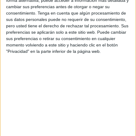
forma alternativa, puede acceder a información más detallada y
cambiar sus preferencias antes de otorgar o negar su
consentimiento.
Tenga en cuenta que algún procesamiento de
sus datos personales puede no requerir de su consentimiento,
pero usted tiene el derecho de rechazar tal procesamiento. Sus
preferencias se aplicarán solo a este sitio web. Puede cambiar
sus preferencias o retirar su consentimiento en cualquier
momento volviendo a este sitio y haciendo clic en el botón
Evaluación emocional individual: Tela de
"Privacidad" en la parte inferior de la página web.
Araña
Publicado el 5 junio, 2025
🕸 Evaluación emocional individual: Tela de Araña
Hoy compartimos un material muy útil y visual que
permite realizar una evaluación emocional individual
de forma sencilla y atractiva para alumnos de […]
SEGUIR LEYENDO