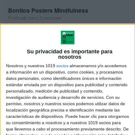
Bonitos Posters Mindfulness
Publicado hace 3 semanas
En el día a día del aula, encontrar pequeños
momentos para detenernos, respirar y conectar con
nuestras emociones puede marcar una gran
diferencia. Por eso hoy compartimos esta preciosa
Su privacidad es importante para
nosotros
colección […]
Nosotros y nuestros 1019
socios
almacenamos y/o accedemos
SEGUIR LEYENDO
a información en un dispositivo, como cookies, y procesamos
datos personales, como identificadores únicos e información
estándar enviada por un dispositivo para publicidad y contenido
personalizado, medición de publicidad y contenido,
investigación de audiencia y desarrollo de servicios.
Con su
permiso, nosotros y nuestros socios podemos utilizar datos de
localización geográfica precisa e identificación mediante las
características de dispositivos. Puede hacer clic para otorgarnos
su consentimiento a nosotros y a nuestros 1019 socios para
que llevemos a cabo el procesamiento previamente descrito. De