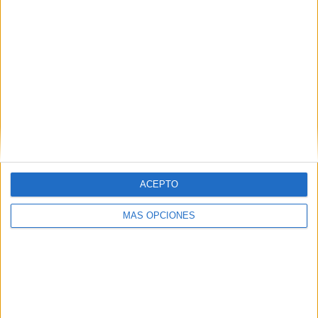
emociones […]
SEGUIR LEYENDO
ACEPTO
MÁS OPCIONES
Registro emociones Mood Tracker Agosto
2023
Publicado el 1 agosto, 2023