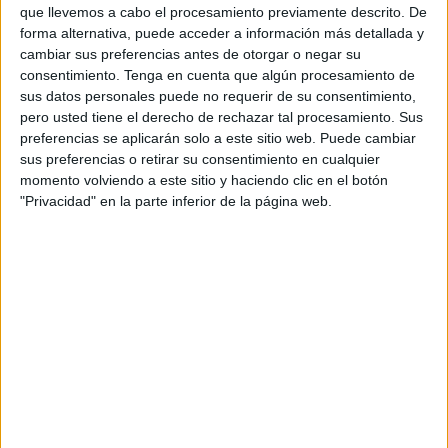
que llevemos a cabo el procesamiento previamente descrito. De
forma alternativa, puede acceder a información más detallada y
cambiar sus preferencias antes de otorgar o negar su
consentimiento.
Tenga en cuenta que algún procesamiento de
sus datos personales puede no requerir de su consentimiento,
pero usted tiene el derecho de rechazar tal procesamiento. Sus
preferencias se aplicarán solo a este sitio web. Puede cambiar
sus preferencias o retirar su consentimiento en cualquier
momento volviendo a este sitio y haciendo clic en el botón
Cuaderno de actividades atencionales,
"Privacidad" en la parte inferior de la página web.
Los retos de Santa
Publicado el 13 diciembre, 2024
tas fiestas, diviértete con una serie de retos y
actividades navideñas con Santa Claus como
protagonista. Este cuaderno es ideal para desarrollar
habilidades cognitivas y de atención a través de […]
SEGUIR LEYENDO