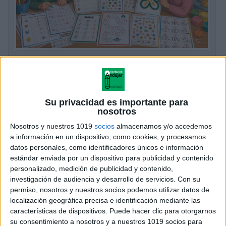
𝐄𝐒𝐓𝐀𝐂𝐈𝐎𝐍𝐄𝐒 𝐃𝐄 𝐀𝐏𝐑𝐄𝐍𝐃𝐈𝐙𝐀𝐉𝐄
𝖯𝖱𝖨𝖬𝖠𝖵𝖤𝖱𝖠 cas/gal
Publicado el 8 mayo, 2026
Su privacidad es importante para
Trazos, conteo, sumas y actividades manipulativas
nosotros
para Infantil y Primaria La primavera es una época
Nosotros y nuestros 1019
socios
almacenamos y/o accedemos
perfecta para llenar el aula de color, movimiento y
a información en un dispositivo, como cookies, y procesamos
aprendizaje significativo. Por eso he preparado […]
datos personales, como identificadores únicos e información
estándar enviada por un dispositivo para publicidad y contenido
SEGUIR LEYENDO
personalizado, medición de publicidad y contenido,
investigación de audiencia y desarrollo de servicios.
Con su
permiso, nosotros y nuestros socios podemos utilizar datos de
localización geográfica precisa e identificación mediante las
características de dispositivos. Puede hacer clic para otorgarnos
su consentimiento a nosotros y a nuestros 1019 socios para