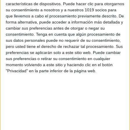
características de dispositivos. Puede hacer clic para otorgarnos
su consentimiento a nosotros y a nuestros 1019 socios para
que llevemos a cabo el procesamiento previamente descrito. De
forma alternativa, puede acceder a información más detallada y
cambiar sus preferencias antes de otorgar o negar su
consentimiento.
Tenga en cuenta que algún procesamiento de
Mi cámara de Semana Santa Recuerdo
sus datos personales puede no requerir de su consentimiento,
mis vacaciones con mis compañeros
pero usted tiene el derecho de rechazar tal procesamiento. Sus
Publicado el 31 marzo, 2024
preferencias se aplicarán solo a este sitio web. Puede cambiar
sus preferencias o retirar su consentimiento en cualquier
Os hemos preparado una actividad que se realiza
momento volviendo a este sitio y haciendo clic en el botón
durante los días más importantes de la Semana Santa,
"Privacidad" en la parte inferior de la página web.
en la que se busca involucrar a los alumnos y
transformarlos en verdaderos […]
SEGUIR LEYENDO