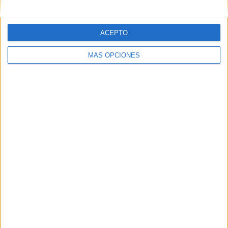
ACEPTO
MÁS OPCIONES
Colección de fichas para colorear semana
santa