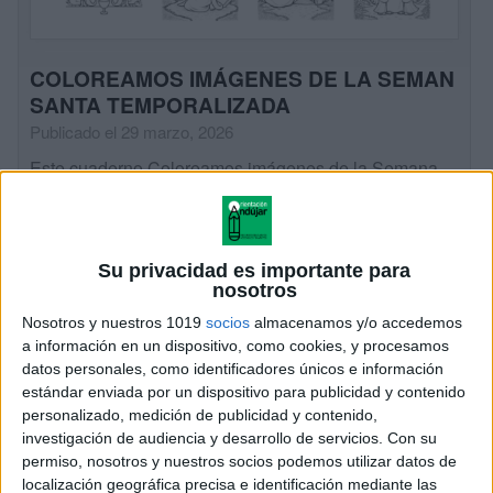
COLOREAMOS IMÁGENES DE LA SEMAN
SANTA TEMPORALIZADA
Publicado el 29 marzo, 2026
Este cuaderno Coloreamos imágenes de la Semana
Santa temporalizada propone una actividad sencilla,
creativa y muy útil para acompañar la explicación de
los días más importantes de la Semana Santa. […]
Su privacidad es importante para
nosotros
SEGUIR LEYENDO
Nosotros y nuestros 1019
socios
almacenamos y/o accedemos
a información en un dispositivo, como cookies, y procesamos
datos personales, como identificadores únicos e información
estándar enviada por un dispositivo para publicidad y contenido
personalizado, medición de publicidad y contenido,
investigación de audiencia y desarrollo de servicios.
Con su
permiso, nosotros y nuestros socios podemos utilizar datos de
localización geográfica precisa e identificación mediante las