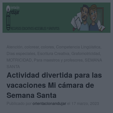
Atención
,
colorear
,
colores
,
Competencia Lingüística
,
Dias especiales
,
Escritura Creativa
,
Grafomotricidad
,
MOTRICIDAD
,
Para maestros y profesores
,
SEMANA
SANTA
Actividad divertida para las
vacaciones Mi cámara de
Semana Santa
Publicado por
orientacionandujar
el 17 marzo, 2023