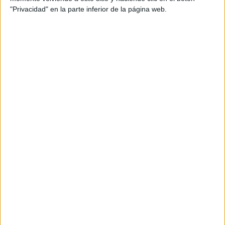
"Privacidad" en la parte inferior de la página web.
ENLACE AL GRUPO
DESCARGA MÁS ABAJO EL
RECURSO EN PDF