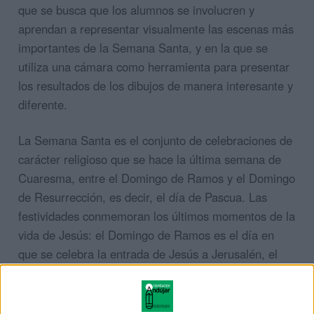
que se busca que los alumnos se involucren y
aprendan a representar visualmente las escenas más
importantes de la Semana Santa, y en la que se
utiliza una cámara como herramienta para presentar
los resultados de los dibujos de manera interesante y
diferente.
La Semana Santa es el conjunto de celebraciones de
carácter religioso que se hace la última semana de
Cuaresma, entre el Domingo de Ramos y el Domingo
de Resurrección, es decir, el día de Pascua. Las
festividades conmemoran los últimos momentos de la
vida de Jesús: el Domingo de Ramos es el día en
que se celebra la entrada de Jesús a Jerusalén, el
Jueves Santo es la fecha de la Última Cena, el
Viernes Santo recuerda la crucifixión, el Sábado
Santo es día de duelo y, finalmente, el Domingo de