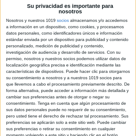
Su privacidad es importante para
Pascua se celebra la resurrección.
nosotros
Nosotros y nuestros 1019
socios
almacenamos y/o accedemos
ÚNETE A NUESTRO GRUPO EXCLUSIVO DE
a información en un dispositivo, como cookies, y procesamos
WHATSAPP
datos personales, como identificadores únicos e información
estándar enviada por un dispositivo para publicidad y contenido
personalizado, medición de publicidad y contenido,
investigación de audiencia y desarrollo de servicios.
Con su
permiso, nosotros y nuestros socios podemos utilizar datos de
localización geográfica precisa e identificación mediante las
características de dispositivos. Puede hacer clic para otorgarnos
su consentimiento a nosotros y a nuestros 1019 socios para
que llevemos a cabo el procesamiento previamente descrito. De
forma alternativa, puede acceder a información más detallada y
cambiar sus preferencias antes de otorgar o negar su
consentimiento.
Tenga en cuenta que algún procesamiento de
sus datos personales puede no requerir de su consentimiento,
pero usted tiene el derecho de rechazar tal procesamiento. Sus
preferencias se aplicarán solo a este sitio web. Puede cambiar
sus preferencias o retirar su consentimiento en cualquier
momento volviendo a este sitio y haciendo clic en el botón