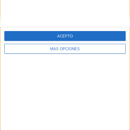
Facebook
X
MAS RECURSOS SOBRE ESTE TEMA
ACEPTO
Escritura
creativa
MÁS OPCIONES
Halloween tres
niveles
INCLUIMOS
GENERADOR
Dados cuenta
historias Story
cubes
halloween
CONJUNTO DE
Divertidas
Lecturas
terroríficas