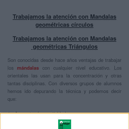
Trabajamos la atención con Mandalas
geométricas círculos
Trabajamos la atención con Mandalas
geométricas Triángulos
Son conocidas desde hace años ventajas de trabajar
los
mándalas
con cualquier nivel educativo. Los
orientales las usan para la concentración y otras
tantas disciplinas. Con diversos grupos de alumnos
hemos ido depurando la técnica y podemos decir
que:
1.- Aumentan la creatividad.
2.- Mejoran su caligrafía, sobre todo al escribir.