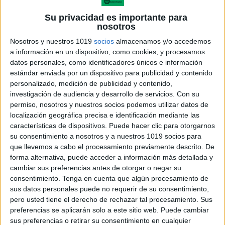
Su privacidad es importante para
3.- Disfrutan el dibujar.
nosotros
Nosotros y nuestros 1019
socios
almacenamos y/o accedemos
4.- Manejan los colores con propiedad utilizando poco
a información en un dispositivo, como cookies, y procesamos
a poco colores primarios, secundarios y terciarios.
datos personales, como identificadores únicos e información
estándar enviada por un dispositivo para publicidad y contenido
personalizado, medición de publicidad y contenido,
5.- Se sienten orgullosos de su trabajo y les gusta
investigación de audiencia y desarrollo de servicios.
Con su
“presumirlo” 6.- Aprenden a “criticar” sus propias
permiso, nosotros y nuestros socios podemos utilizar datos de
obras.
localización geográfica precisa e identificación mediante las
características de dispositivos. Puede hacer clic para otorgarnos
su consentimiento a nosotros y a nuestros 1019 socios para
7.- Repercuten en sus trabajos escolares buscando
que llevemos a cabo el procesamiento previamente descrito. De
mejorar día con día.
forma alternativa, puede acceder a información más detallada y
cambiar sus preferencias antes de otorgar o negar su
consentimiento.
Tenga en cuenta que algún procesamiento de
8.- Analizan y compara sus trabajos para mejorarlos.
sus datos personales puede no requerir de su consentimiento,
pero usted tiene el derecho de rechazar tal procesamiento. Sus
AMBITOS A TRABAJAR
preferencias se aplicarán solo a este sitio web. Puede cambiar
sus preferencias o retirar su consentimiento en cualquier