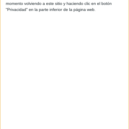
momento volviendo a este sitio y haciendo clic en el botón
En el ámbito cognoscitivo:
Desarrollar la fluidez,
"Privacidad" en la parte inferior de la página web.
flexibilidad y originalidad en las ideas del niño.
En el ámbito afectivo y social:
Desarrollar
actitudes creativas frente a distintas situaciones que
se le presenten.
En el ámbito psicomotor:
Favorecer que el niño se
exprese de forma creativa con el uso de distintas
técnicas plásticas.
EL RESULTADO DE LOS MANDALAS
GEOMETRICAS DE TRIÁNGULOS
LAS MÁS FÁCIL