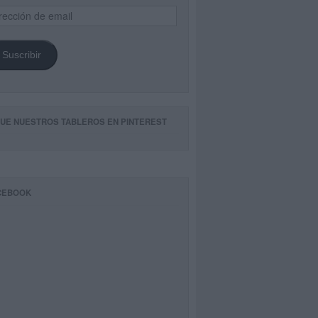
ección
il
Suscribir
GUE NUESTROS TABLEROS EN PINTEREST
CEBOOK