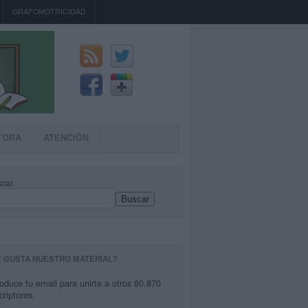
GRAFOMOTRICIDAD
TORA
ATENCIÓN
car
Buscar
E GUSTA NUESTRO MATERIAL?
roduce tu email para unirte a otros 80.870
criptores.