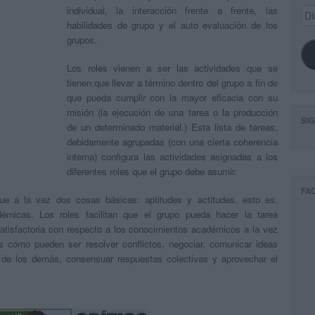
individual, la interacción frente a frente, las
Dir
de
habilidades de grupo y el auto evaluación de los
ema
grupos.
Los roles vienen a ser las actividades que se
tienen que llevar a término dentro del grupo a fin de
que pueda cumplir con la mayor eficacia con su
misión (la ejecución de una tarea o la producción
SI
de un determinado material.) Esta lista de tareas,
debidamente agrupadas (con una cierta coherencia
interna) configura las actividades asignadas a los
diferentes roles que el grupo debe asumir.
FA
egue a la vez dos cosas básicas: aptitudes y actitudes, esto es,
émicas. Los roles facilitan que el grupo pueda hacer la tarea
isfactoria con respecto a los conocimientos académicos a la vez
es cómo pueden ser resolver conflictos, negociar, comunicar ideas
a de los demás, consensuar respuestas colectivas y aprovechar el