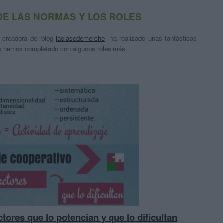
DE LAS NORMAS Y LOS ROLES
0
creadora del blog
laclasedemerche
ha realizado unas fantásticas
os hemos completado con algunos roles más.
tores que lo potencian y que lo dificultan