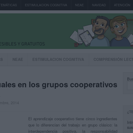
TEMÁTICAS
ESTIMULACION COGNITIVA
NEAE
NAVIDAD
ATENCIÓN
AS
NEAE
ESTIMULACION COGNITIVA
COMPRENSIÓN LEC
Bus
uales en los grupos cooperativos
s
embre, 2014
¿T
El aprendizaje cooperativo tiene cinco ingredientes
Int
que lo diferencian del trabajo en grupo clásico: la
sus
interdependencia positiva, la responsabilidad