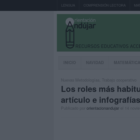
LENGUA
COMPRENSIÓN LECTORA
MA
INICIO
NAVIDAD
MATEMÁTIC
Nuevas Metodologías
,
Trabajo cooperativo
Los roles más habit
artículo e infografía
Publicado por
orientacionandujar
el 14 novi