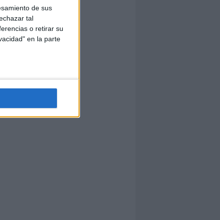
esamiento de sus
echazar tal
erencias o retirar su
vacidad" en la parte