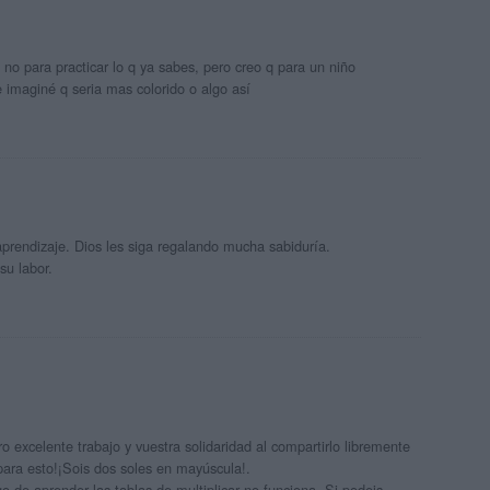
 no para practicar lo q ya sabes, pero creo q para un niño
imaginé q seria mas colorido o algo así
prendizaje. Dios les siga regalando mucha sabiduría.
u labor.
 excelente trabajo y vuestra solidaridad al compartirlo libremente
para esto!¡Sois dos soles en mayúscula!.
 de aprender las tablas de multiplicar no funciona. Si podeis