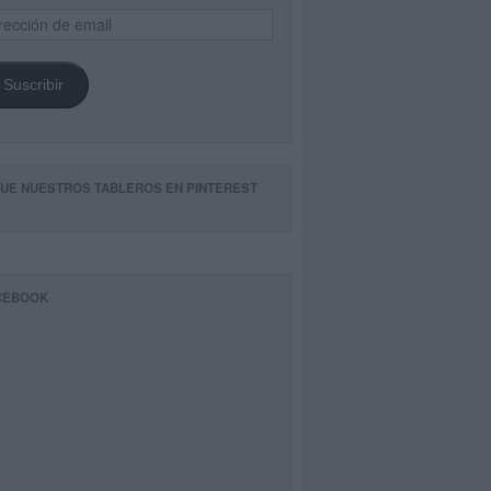
ección
il
Suscribir
GUE NUESTROS TABLEROS EN PINTEREST
CEBOOK