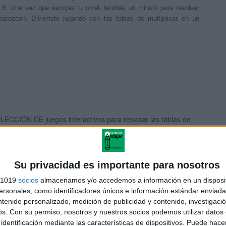
l 9. Una vez que escojas tu nivel, tendrás un minuto para resolver
parezcan. Diviértete jugando con las tablas de multiplicar en un
LECCIÓN DE juegos interactivos para repasar las tablas de
tiplicar
Su privacidad es importante para nosotros
s 1019
socios
almacenamos y/o accedemos a información en un disposit
ende las tablas de multiplicar en un minuto con nuestros
sonales, como identificadores únicos e información estándar enviada 
gos on line
ntenido personalizado, medición de publicidad y contenido, investigaci
os.
Con su permiso, nosotros y nuestros socios podemos utilizar datos 
identificación mediante las características de dispositivos. Puede hacer