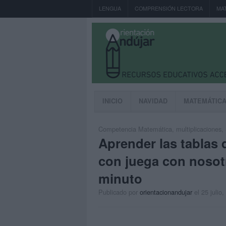
LENGUA
COMPRENSIÓN LECTORA
MA
INICIO
NAVIDAD
MATEMÁTIC
Competencia Matemática
,
multiplicaciones
,
Aprender las tablas d
con juega con nosot
minuto
Publicado por
orientacionandujar
el 25 julio