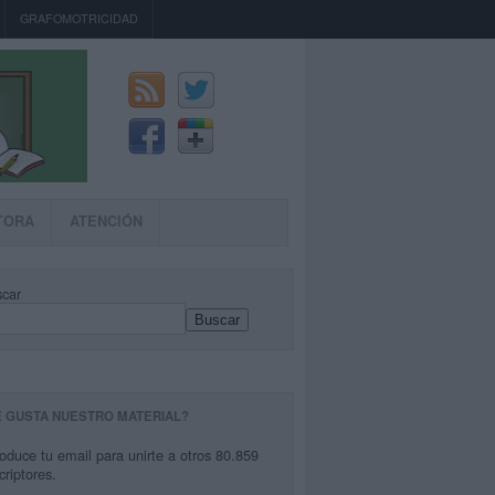
GRAFOMOTRICIDAD
TORA
ATENCIÓN
car
Buscar
E GUSTA NUESTRO MATERIAL?
roduce tu email para unirte a otros 80.859
criptores.