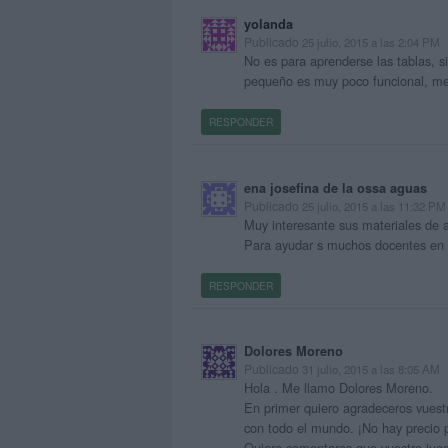
yolanda
Publicado
25 julio, 2015 a las 2:04 PM
No es para aprenderse las tablas, si
pequeño es muy poco funcional, me 
RESPONDER
ena josefina de la ossa aguas
Publicado
25 julio, 2015 a las 11:32 PM
Muy interesante sus materiales de a
Para ayudar s muchos docentes en s
RESPONDER
Dolores Moreno
Publicado
31 julio, 2015 a las 8:05 AM
Hola . Me llamo Dolores Moreno.
En primer quiero agradeceros vuestro
con todo el mundo. ¡No hay precio 
Quiero comentaros que vuestro juego