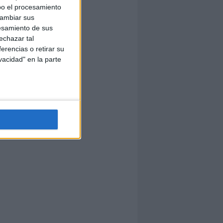
bo el procesamiento
cambiar sus
esamiento de sus
echazar tal
erencias o retirar su
vacidad" en la parte