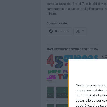
como la tabla del 6 y el 7, o la del 8 y e
correctamente cuantas multiplicaciones a
minuto.
Comparte esto:
Facebook
X
MAS RECURSOS SOBRE ESTE TEMA
CO
mul
Nosotros y nuestro
Apr
procesamos datos per
jue
para publicidad y co
desarrollo de servici
geográfica precisa e 