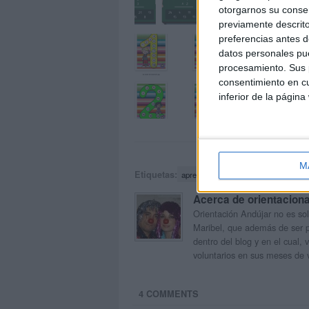
otorgarnos su conse
previamente descrito
preferencias antes d
Lá
datos personales pue
procesamiento. Sus p
consentimiento en cu
inferior de la página
M
Etiquetas:
aprender
html5
juego
juegos i
Acerca de orientacion
Orientación Andújar no es sol
Maribel, que además de ser p
dentro del blog y en el cual,
voluntarios en sus meses de 
4 COMMENTS