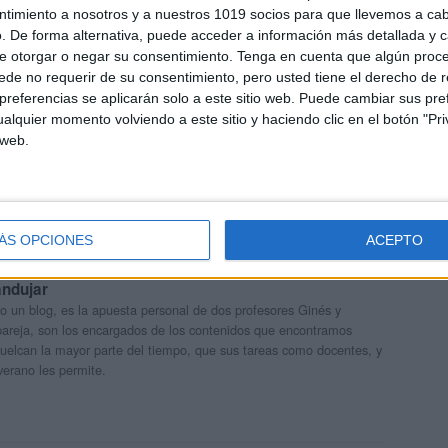
ntimiento a nosotros y a nuestros 1019 socios para que llevemos a ca
. De forma alternativa, puede acceder a información más detallada y 
e otorgar o negar su consentimiento.
Tenga en cuenta que algún proc
minas Repasamos las tablas de multiplicar
de no requerir de su consentimiento, pero usted tiene el derecho de r
referencias se aplicarán solo a este sitio web. Puede cambiar sus pref
alquier momento volviendo a este sitio y haciendo clic en el botón "Pri
 web.
ÁS OPCIONES
ACEPTO
nteractivos
multiplicaciones
multiplicar
Recurso
recursos
tablas
andujar
o un blog, es la apuesta personal de dos profesores Ginés y
areja, son los encargados de los contenidos que encontramos
 vuelcan la mayor parte del tiempo, que sus tareas como docentes, y
verano les permite.