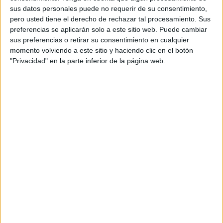
sus datos personales puede no requerir de su consentimiento,
pero usted tiene el derecho de rechazar tal procesamiento. Sus
Las inteligencias múltiples suponen una nueva forma
preferencias se aplicarán solo a este sitio web. Puede cambiar
de entender el proceso de enseñanza-aprendizaje,
sus preferencias o retirar su consentimiento en cualquier
que renueva el concepto de educación integral para
momento volviendo a este sitio y haciendo clic en el botón
abarcar todas las dimensiones de la persona y nos
"Privacidad" en la parte inferior de la página web.
interroga sobre la manera en que somos inteligentes.
Trabajar y reflexionar sobre la Teoría de las
inteligencias múltiples para facilitar a los docentes:
Comprender cómo se puede aprender y
enseñar desde una nueva perspectiva.
Reflexionar sobre las aplicaciones educativas
de esta teoría en la realidad cultural de
nuestra comunidad educativa.
Ampliar el repertorio de técnicas
innovadoras, herramientas TIC y 2.0 y