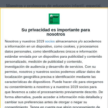
Maestros y profesores de educación infantil, especial,
primaria y secundaria.
Personas interesadas en el conocimiento práctico de
Su privacidad es importante para
nuevas metodologías educativas.
nosotros
Nosotros y nuestros 1019
socios
almacenamos y/o accedemos
PONENTES
a información en un dispositivo, como cookies, y procesamos
datos personales, como identificadores únicos e información
Ginés Ciudad-Real Núñez: Profesor de Ciencias de
estándar enviada por un dispositivo para publicidad y contenido
ESO. Creador y generador de contenidos de la web
personalizado, medición de publicidad y contenido,
investigación de audiencia y desarrollo de servicios.
Con su
Orientación Andújar
www.orientacionandujar.es
permiso, nosotros y nuestros socios podemos utilizar datos de
localización geográfica precisa e identificación mediante las
Francisco Carlos Casado Expósito: Profesor de
características de dispositivos. Puede hacer clic para otorgarnos
Ciencias de ESO. Generador de contenidos de la
su consentimiento a nosotros y a nuestros 1019 socios para
que llevemos a cabo el procesamiento previamente descrito. De
web Orientación Andújar
www.orientacionandujar.es
forma alternativa, puede acceder a información más detallada y
cambiar sus preferencias antes de otorgar o negar su
OBJETIVOS
consentimiento.
Tenga en cuenta que algún procesamiento de