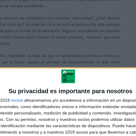
abo de manera simultánea.
te proceso de enseñanza con nuestros educandos? ¿Qué efectos
 los niños/as? La edad de inicio de esta enseñanza ha sido siempre
edicadas al mundo de la educación. Algunos educadores se postulan
 esté maduro para iniciarle en estas nociones, mientras que otros
precoz.
ión, respaldan la idea de que el aprendizaje prematuro centra su
 por lo tanto, separa el proceso de lecto-escritura; lo que como
 de los alumnos/as. Abogando como consecuencia, por la necesidad
temente maduro para iniciarle en ambos aprendizajes.
 17), ha tenido dos consecuencias en el ámbito educativo: llevar a
Su privacidad es importante para nosotros
l alumno/a (observación directa y pruebas estandarizadas) e iniciar
ológica……
s 1019
socios
almacenamos y/o accedemos a información en un disposit
sonales, como identificadores únicos e información estándar enviada 
6013
ntenido personalizado, medición de publicidad y contenido, investigaci
os.
Con su permiso, nosotros y nuestros socios podemos utilizar datos 
identificación mediante las características de dispositivos. Puede hacer
ntimiento a nosotros y a nuestros 1019 socios para que llevemos a ca