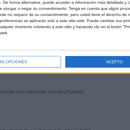
. De forma alternativa, puede acceder a información más detallada y 
e otorgar o negar su consentimiento.
Tenga en cuenta que algún proc
de no requerir de su consentimiento, pero usted tiene el derecho de r
referencias se aplicarán solo a este sitio web. Puede cambiar sus pref
alquier momento volviendo a este sitio y haciendo clic en el botón "Pri
 web.
l es la diferencia entre disgrafía y dislexia
ÁS OPCIONES
ACEPTO
erencias entre Discalculia, Dislexia y Disgrafía