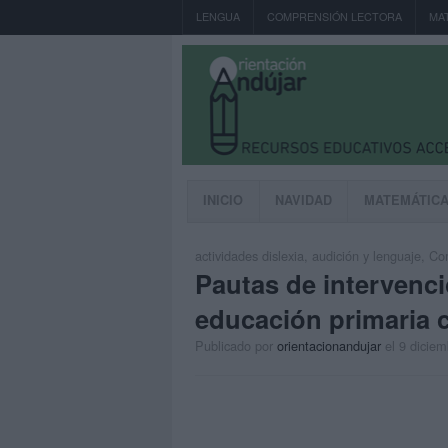
LENGUA
COMPRENSIÓN LECTORA
MA
INICIO
NAVIDAD
MATEMÁTIC
actividades dislexia
,
audición y lenguaje
,
Com
Pautas de intervenci
educación primaria c
Publicado por
orientacionandujar
el 9 dicie