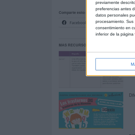
previamente descrito
preferencias antes d
Comparte esto:
datos personales pue
procesamiento. Sus p
Facebook
X
consentimiento en cu
inferior de la página
MAS RECURSOS SOBRE ESTE TEMA
Cuá
M
Dif