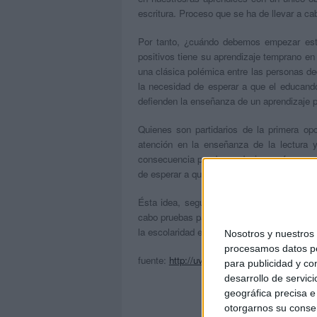
escritura. Proceso que se ha de llevar a c
Por tanto, ¿cuándo debemos empezar es
positivos tiene su aprendizaje temprano en
una clásica polémica entre las personas d
la necesidad de esperar a que el educando
defienden la enseñanza de un aprendizaje 
Quienes son partidarios de la primera opc
atención en la enseñanza de la lectura y
consecuencia puede conducir a un fracaso
de esperar a que el aprendiz esté suficien
Ésta idea, según Jiménez et al. (2001, p.
cabo pruebas para conocer la maduración de
la escolaridad en función de la edad cron
Nosotros y nuestro
procesamos datos per
fuente:
http://uvadoc.uva.es/handle/10324/
para publicidad y co
desarrollo de servici
geográfica precisa e 
otorgarnos su conse