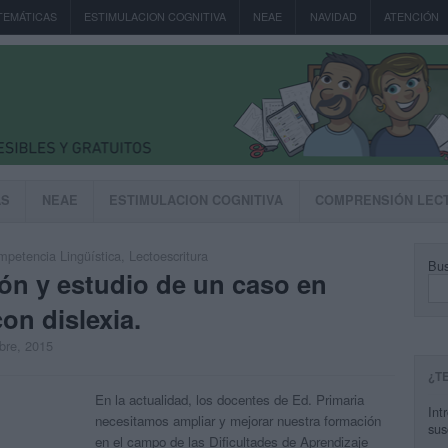
TEMÁTICAS
ESTIMULACION COGNITIVA
NEAE
NAVIDAD
ATENCIÓN
AS
NEAE
ESTIMULACION COGNITIVA
COMPRENSIÓN LEC
petencia Lingüística
,
Lectoescritura
Bus
ón y estudio de un caso en
on dislexia.
mbre, 2015
¿T
En la actualidad, los docentes de Ed. Primaria
Int
necesitamos ampliar y mejorar nuestra formación
sus
en el campo de las Dificultades de Aprendizaje