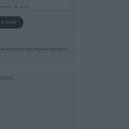
ección
il
Suscribir
GUE NUESTROS TABLEROS EN PINTEREST
CEBOOK