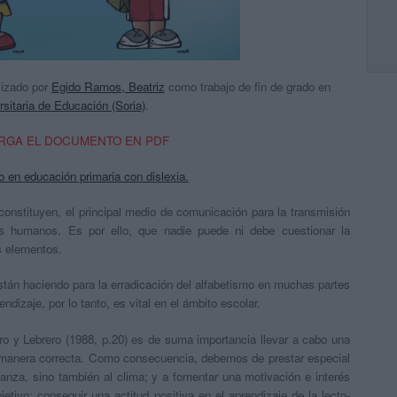
lizado por
Egido Ramos, Beatriz
como trabajo de fin de grado en
rsitaria de Educación (Soria)
.
RGA EL DOCUMENTO EN PDF
o en educación primaria con dislexia.
y constituyen, el principal medio de comunicación para la transmisión
es humanos. Es por ello, que nadie puede ni debe cuestionar la
s elementos.
tán haciendo para la erradicación del alfabetismo en muchas partes
izaje, por lo tanto, es vital en el ámbito escolar.
ro y Lebrero (1988, p.20) es de suma importancia llevar a cabo una
manera correcta. Como consecuencia, debemos de prestar especial
nza, sino también al clima; y a fomentar una motivación e interés
etivo: conseguir una actitud positiva en el aprendizaje de la lecto-