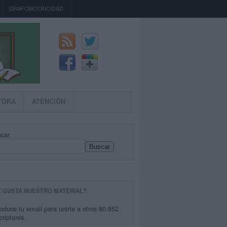
GRAFOMOTRICIDAD
TORA
ATENCIÓN
car
Buscar
E GUSTA NUESTRO MATERIAL?
roduce tu email para unirte a otros 80.852
criptores.