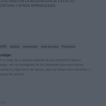
FICULTADES EN LA ADQUISICIÓN DE LA LECTO-
CRITURA Y OTROS APRENDIZAJES.
AFÍA
dislexia
intervención
lecto-escritura
Prevención
andujar
o un blog, es la apuesta personal de dos profesores Ginés y
areja, son los encargados de los contenidos que encontramos
 vuelcan la mayor parte del tiempo, que sus tareas como docentes, y
verano les permite.
5 PM