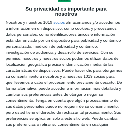
Su privacidad es importante para
nosotros
Nosotros y nuestros 1019
socios
almacenamos y/o accedemos
a información en un dispositivo, como cookies, y procesamos
datos personales, como identificadores únicos e información
¿
Necesitas un cambio en tu
estándar enviada por un dispositivo para publicidad y contenido
personalizado, medición de publicidad y contenido,
clase?
investigación de audiencia y desarrollo de servicios.
Con su
permiso, nosotros y nuestros socios podemos utilizar datos de
localización geográfica precisa e identificación mediante las
La teoría de las Inteligencias Múltiples junto con
características de dispositivos. Puede hacer clic para otorgarnos
otras nuevas metodologías que podrás conocer
su consentimiento a nosotros y a nuestros 1019 socios para
dentro de nuestro curso, pueden ser tu solución,
que llevemos a cabo el procesamiento previamente descrito. De
conoce como llevarla a cabo de una manera
forma alternativa, puede acceder a información más detallada y
totalmente práctica, de forma activa y con una
cambiar sus preferencias antes de otorgar o negar su
interesante colección de recursos novedosos en
consentimiento.
Tenga en cuenta que algún procesamiento de
nuestro taller presencial.
sus datos personales puede no requerir de su consentimiento,
pero usted tiene el derecho de rechazar tal procesamiento. Sus
No te quedes sin tu plaza, éxito rotundo, cada vez
preferencias se aplicarán solo a este sitio web. Puede cambiar
que lo hemos impartido.
sus preferencias o retirar su consentimiento en cualquier