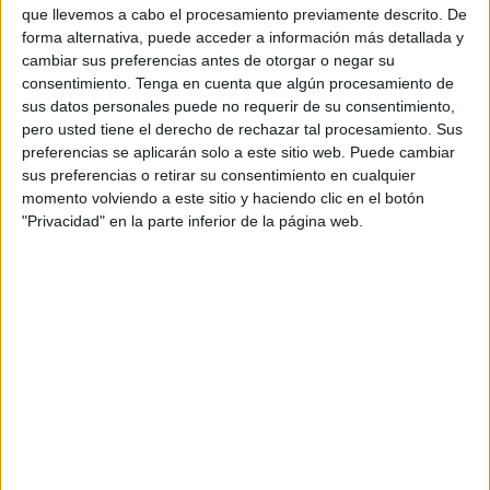
producto de los dos primeros.
que llevemos a cabo el procesamiento previamente descrito. De
forma alternativa, puede acceder a información más detallada y
Las tablas de multiplicar se aprenden en los colegios
cambiar sus preferencias antes de otorgar o negar su
consentimiento.
Tenga en cuenta que algún procesamiento de
mediante la memorización
de los productos de un
1
sus datos personales puede no requerir de su consentimiento,
número entre 1 y 10 por los sucesivos números entre
pero usted tiene el derecho de rechazar tal procesamiento. Sus
1 y 10.
preferencias se aplicarán solo a este sitio web. Puede cambiar
sus preferencias o retirar su consentimiento en cualquier
momento volviendo a este sitio y haciendo clic en el botón
Conocida esta tabla y por el Algoritmo de
"Privacidad" en la parte inferior de la página web.
multiplicación, se pueden realizar multiplicaciones de
cualquier número de cifras, incluso aunque estas
cifras tengan parte decimal.
TABLAS DE MULTIPLICAR
Librito