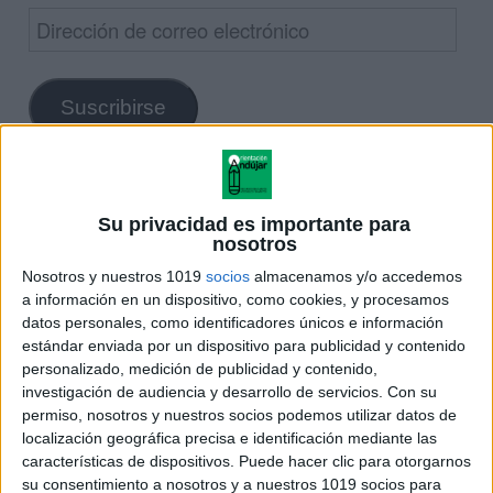
Dirección
de
correo
Suscribirse
electrónico
Las
tablas de multiplicar
se usan para definir la
operación binaria del producto para un sistema
Su privacidad es importante para
algebraico. Según la correspondencia matemática:
nosotros
Nosotros y nuestros 1019
socios
almacenamos y/o accedemos
a información en un dispositivo, como cookies, y procesamos
datos personales, como identificadores únicos e información
estándar enviada por un dispositivo para publicidad y contenido
personalizado, medición de publicidad y contenido,
investigación de audiencia y desarrollo de servicios.
Con su
permiso, nosotros y nuestros socios podemos utilizar datos de
de modo que a cada par ordenado (a, b) de números
localización geográfica precisa e identificación mediante las
características de dispositivos. Puede hacer clic para otorgarnos
naturales se le asocia un tercer natural c, que es el
su consentimiento a nosotros y a nuestros 1019 socios para