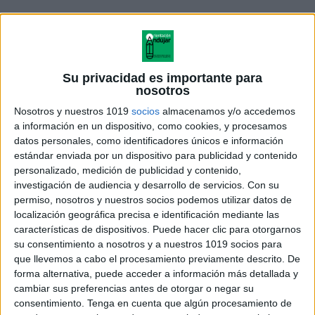
Su privacidad es importante para
nosotros
Nosotros y nuestros 1019
socios
almacenamos y/o accedemos
palabras que poseen este tipo de sílabas, habiendo
a información en un dispositivo, como cookies, y procesamos
datos personales, como identificadores únicos e información
hasta doce combinaciones de estos sinfones, mismos
estándar enviada por un dispositivo para publicidad y contenido
que son:
personalizado, medición de publicidad y contenido,
investigación de audiencia y desarrollo de servicios.
Con su
bl, br, cl, cr, dr, fl, fr, gl, gr, pl, pr, y tr.
permiso, nosotros y nuestros socios podemos utilizar datos de
localización geográfica precisa e identificación mediante las
características de dispositivos. Puede hacer clic para otorgarnos
su consentimiento a nosotros y a nuestros 1019 socios para
que llevemos a cabo el procesamiento previamente descrito. De
forma alternativa, puede acceder a información más detallada y
cambiar sus preferencias antes de otorgar o negar su
consentimiento.
Tenga en cuenta que algún procesamiento de