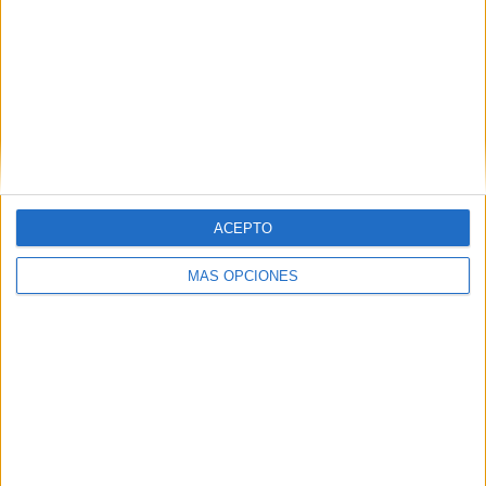
Rellena los
huecos con las
trabadas
Conciencia
fonológica
trabajamos las
sílabas trabadas
Tablero de
ACEPTO
juego jugamos
las silabas
MÁS OPCIONES
trabadas
Etiquetas:
competencia
competencia lingüistica
cuaderno de trabajo
fichas
imprimibles
lengua