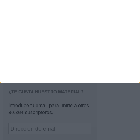
Buscar
Buscar
¿TE GUSTA NUESTRO MATERIAL?
Introduce tu email para unirte a otros
80.864 suscriptores.
Dirección
de
email