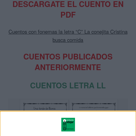
DESCARGATE EL CUENTO EN
PDF
Cuentos con fonemas la letra “C” La conejita Cristina
busca comida
CUENTOS PUBLICADOS
ANTERIORMENTE
CUENTOS LETRA LL