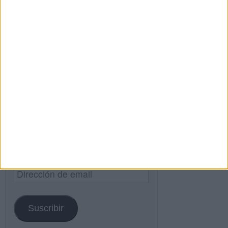
Buscar
Buscar
¿TE GUSTA NUESTRO MATERIAL?
Introduce tu email para unirte a otros
80.868 suscriptores.
Dirección
de
email
Suscribir