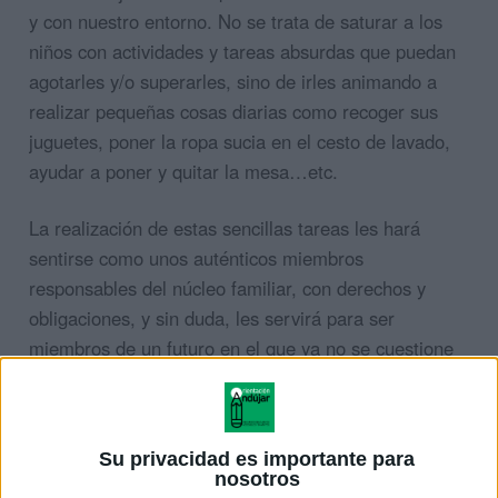
y con nuestro entorno. No se trata de saturar a los
niños con actividades y tareas absurdas que puedan
agotarles y/o superarles, sino de irles animando a
realizar pequeñas cosas diarias como recoger sus
juguetes, poner la ropa sucia en el cesto de lavado,
ayudar a poner y quitar la mesa…etc.
La realización de estas sencillas tareas les hará
sentirse como unos auténticos miembros
responsables del núcleo familiar, con derechos y
obligaciones, y sin duda, les servirá para ser
miembros de un futuro en el que ya no se cuestione
nadie a quién le corresponden los importantes, y a
veces agotadores quehaceres del hogar.
Su privacidad es importante para
nosotros