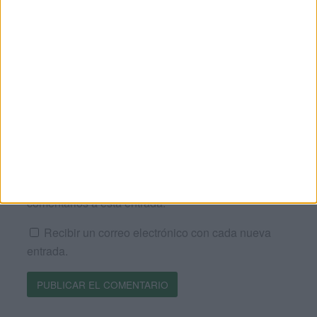
Correo electrónico
*
Web
Recibir un correo electrónico con los siguientes
comentarios a esta entrada.
Recibir un correo electrónico con cada nueva
entrada.