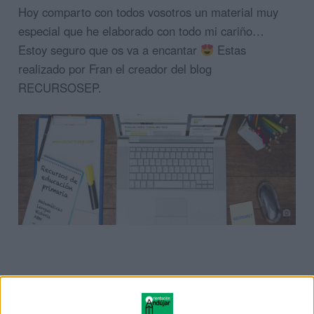
Hoy comparto con todos vosotros un material muy
especial que he elaborado con todo mi cariño…
Estoy seguro que os va a encantar
Estas
realizado por Fran el creador del blog
RECURSOSEP.