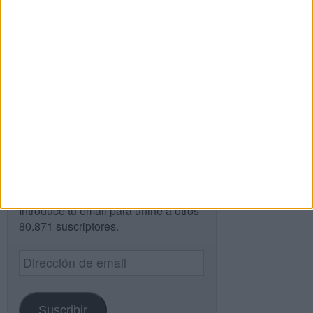
Buscar
Buscar
¿TE GUSTA NUESTRO MATERIAL?
Introduce tu email para unirte a otros
80.871 suscriptores.
Dirección
de
email
Suscribir