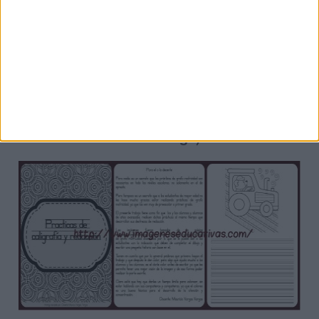
EN EL ENLACE DE ABAJO
(Se abrirá
una nueva ventana pincha Sobre el
enlace de color azul con el
titulo
Librito para practicas Caligrafía y
Redacción 1
Librito para practicas
Caligrafía y Redacción 0
y comenzara
la descarga)