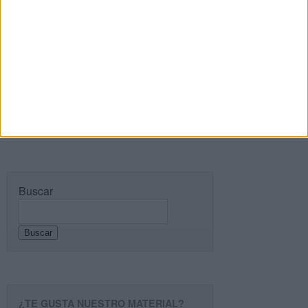
Recibir un correo electrónico con los siguientes
comentarios a esta entrada.
Recibir un correo electrónico con cada nueva
entrada.
Buscar
Buscar
¿TE GUSTA NUESTRO MATERIAL?