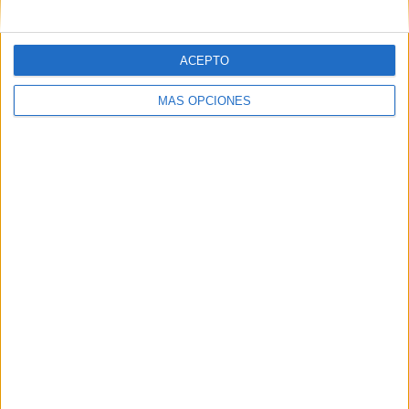
ACEPTO
MÁS OPCIONES
DESCARGA DEL JUEGO EN PDF
Nuevo dobble para trabajar las partes del cuerpo
Comparte esto:
Facebook
X