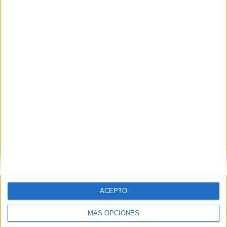
DEJA UNA RESPUESTA
Tu dirección de correo electrónico no será
publicada.
Los campos obligatorios están marcados
con
*
Comentario
*
ACEPTO
Nombre
*
MÁS OPCIONES