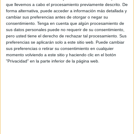
Comparte esto:
que llevemos a cabo el procesamiento previamente descrito. De
forma alternativa, puede acceder a información más detallada y
Facebook
X
cambiar sus preferencias antes de otorgar o negar su
consentimiento.
Tenga en cuenta que algún procesamiento de
sus datos personales puede no requerir de su consentimiento,
pero usted tiene el derecho de rechazar tal procesamiento. Sus
MAS RECURSOS SOBRE ESTE TEMA
preferencias se aplicarán solo a este sitio web. Puede cambiar
MATERIALES
sus preferencias o retirar su consentimiento en cualquier
TEORÍA DE LA
momento volviendo a este sitio y haciendo clic en el botón
MENTE
"Privacidad" en la parte inferior de la página web.
68 tarjetas de
INFERENCIAS
TEORIA DE LA
MENTE
#TEA Teoria de
la Mente
INFERENCIAS
PRAGMÁTICAS:
Sentimientos y
Emociones