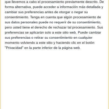
que llevemos a cabo el procesamiento previamente descrito. De
forma alternativa, puede acceder a información más detallada y
cambiar sus preferencias antes de otorgar o negar su
consentimiento.
Tenga en cuenta que algún procesamiento de
sus datos personales puede no requerir de su consentimiento,
pero usted tiene el derecho de rechazar tal procesamiento. Sus
preferencias se aplicarán solo a este sitio web. Puede cambiar
Queremos transversalizar la educación ambiental y
sus preferencias o retirar su consentimiento en cualquier
momento volviendo a este sitio y haciendo clic en el botón
por ello podrán encontrar esa mirada en todas
"Privacidad" en la parte inferior de la página web.
las
asignaturas troncales
. Ahora mismo estamos
trabajando en las de
Primaria
(Ciencias de la
Naturaleza, Ciencias Sociales, Matemáticas y Lengua
Castellana), pero pronto empezaremos a
ambientalizar también
Secundaria
.