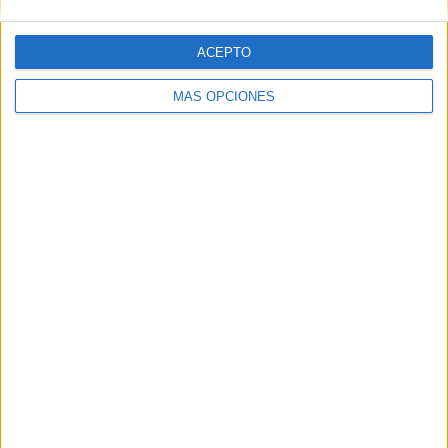
DESCARGAR PDF
ACEPTO
Actividad 3º y 4º de
Primaria
MÁS OPCIONES
DESCARGAR PDF
Actividad 5º y 6º de
Primaria
DESCARGAR PDF
Comparte esto:
Facebook
X
MAS RECURSOS SOBRE ESTE TEMA
INFOGRAFÍA
SOBRE LA