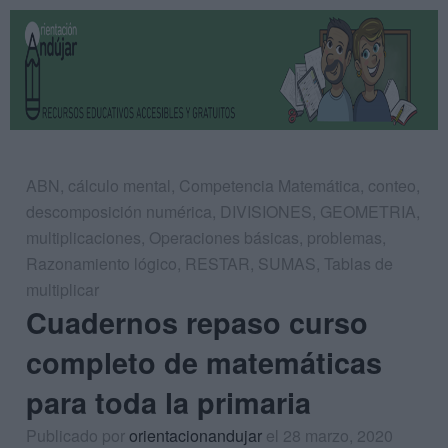
ABN
,
cálculo mental
,
Competencia Matemática
,
conteo
,
descomposición numérica
,
DIVISIONES
,
GEOMETRIA
,
multiplicaciones
,
Operaciones básicas
,
problemas
,
Razonamiento lógico
,
RESTAR
,
SUMAS
,
Tablas de
multiplicar
Cuadernos repaso curso
completo de matemáticas
para toda la primaria
Publicado por
orientacionandujar
el 28 marzo, 2020