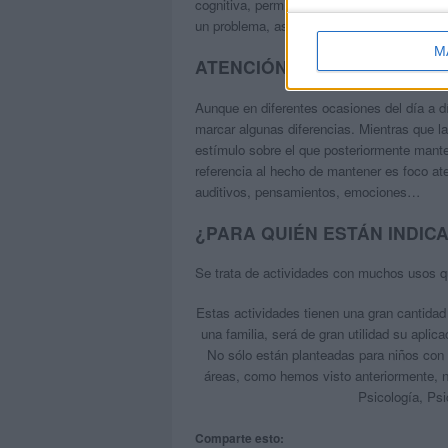
cognitiva, permitiendo con ello trabajar esti
un problema, aspectos sociales, etc.
M
ATENCIÓN Y CONCENTRACI
Aunque en diferentes ocasiones del día a
marcar algunas diferencias. Mientras que l
estímulo sobre el que posteriormente mant
referencia al hecho de mantener es foco at
auditivos, pensamientos, emociones…
¿PARA QUIÉN ESTÁN INDIC
Se trata de actividades con muchos usos qu
Estas actividades tienen una gran cantidad
una familia, será de gran utilidad su aplic
No sólo están planteadas para niños con 
áreas, como hemos visto anteriormente, no
Psicología, Psi
Comparte esto: