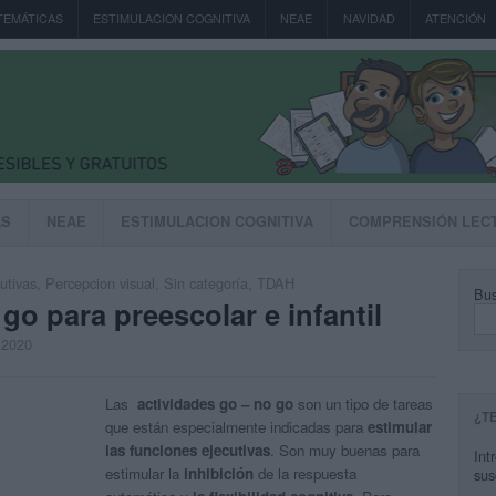
TEMÁTICAS
ESTIMULACION COGNITIVA
NEAE
NAVIDAD
ATENCIÓN
AS
NEAE
ESTIMULACION COGNITIVA
COMPRENSIÓN LEC
utivas
,
Percepcion visual
,
Sin categoría
,
TDAH
Bus
o para preescolar e infantil
, 2020
Las
actividades go – no go
son un tipo de tareas
¿T
que están especialmente indicadas para
estimular
las funciones ejecutivas
. Son muy buenas para
Int
estimular la
inhibición
de la respuesta
sus