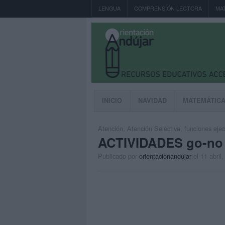
LENGUA
COMPRENSIÓN LECTORA
MA
INICIO
NAVIDAD
MATEMÁTIC
Atención
,
Atención Selectiva
,
funciones ejec
ACTIVIDADES go-no g
Publicado por
orientacionandujar
el 11 abril