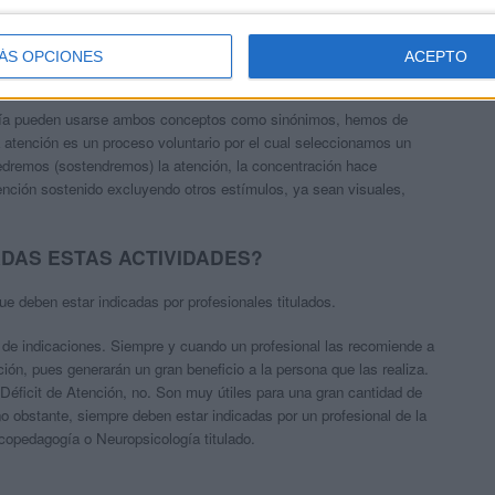
los de afrontamiento cognitivo ante dificultades en la resolución de
ÁS OPCIONES
ACEPTO
ÓN
 día pueden usarse ambos conceptos como sinónimos, hemos de
a atención es un proceso voluntario por el cual seleccionamos un
edremos (sostendremos) la atención, la concentración hace
ención sostenido excluyendo otros estímulos, ya sean visuales,
ADAS ESTAS ACTIVIDADES?
e deben estar indicadas por profesionales titulados.
 de indicaciones. Siempre y cuando un profesional las recomiende a
ación, pues generarán un gran beneficio a la persona que las realiza.
Déficit de Atención, no. Son muy útiles para una gran cantidad de
 obstante, siempre deben estar indicadas por un profesional de la
copedagogía o Neuropsicología titulado.