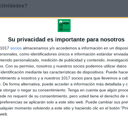
ctividades?
amos a solicitar que se lleve a cabo de una de las respuestas o de
tomatizado de forma previa. Con ello ganamos capacidad de
Su privacidad es importante para nosotros
as impulsivas (muy presentes en el déficit de atención) que son
atención y el razonamiento
s 1017
socios
almacenamos y/o accedemos a información en un disposit
sonales, como identificadores únicos e información estándar enviada 
ntenido personalizado, medición de publicidad y contenido, investigaci
os.
Con su permiso, nosotros y nuestros socios podemos utilizar datos 
 es lograr producir una respuesta determinada ante un estímulo en
identificación mediante las características de dispositivos. Puede hacer
s llevar a cabo una asociación entre estímulo visual, auditivo o de
ntimiento a nosotros y a nuestros 1017 socios para que llevemos a ca
minada que terminamos por automatizar. Este aspecto nos permite
. De forma alternativa, puede acceder a información más detallada y 
 de cara a la reeducación de problemas atencionales.
e otorgar o negar su consentimiento.
Tenga en cuenta que algún proc
de no requerir de su consentimiento, pero usted tiene el derecho de r
referencias se aplicarán solo a este sitio web. Puede cambiar sus pref
alquier momento volviendo a este sitio y haciendo clic en el botón "Pri
 nuestra forma de procesar el ambiente no es igual en situaciones
 web.
situaciones que cambian de forman súbita o ante sucesos
os diferentes formas de entrenamiento a dicha flexibilidad