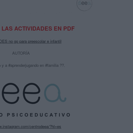
LAS ACTIVIDADES EN PDF
S no go para preescolar e infantil
AUTORÍA
 y a #aprenderjugando en #familia ??.
w.instagram.com/centrodeea/?hl=es