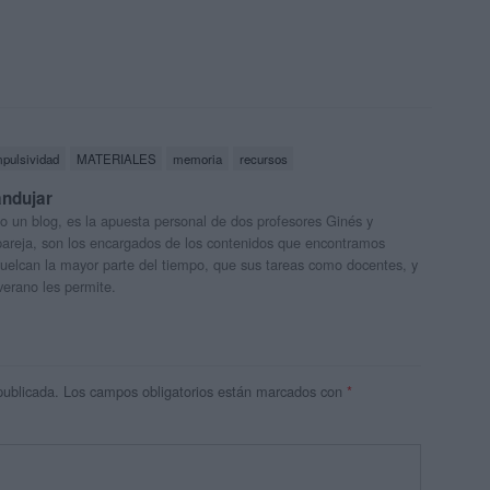
mpulsividad
MATERIALES
memoria
recursos
andujar
o un blog, es la apuesta personal de dos profesores Ginés y
areja, son los encargados de los contenidos que encontramos
 vuelcan la mayor parte del tiempo, que sus tareas como docentes, y
verano les permite.
publicada.
Los campos obligatorios están marcados con
*