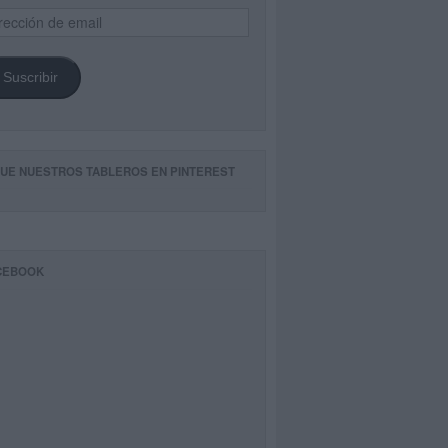
ección
il
Suscribir
GUE NUESTROS TABLEROS EN PINTEREST
CEBOOK