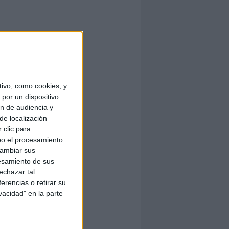
ivo, como cookies, y
por un dispositivo
ón de audiencia y
de localización
 clic para
bo el procesamiento
cambiar sus
esamiento de sus
echazar tal
erencias o retirar su
vacidad" en la parte