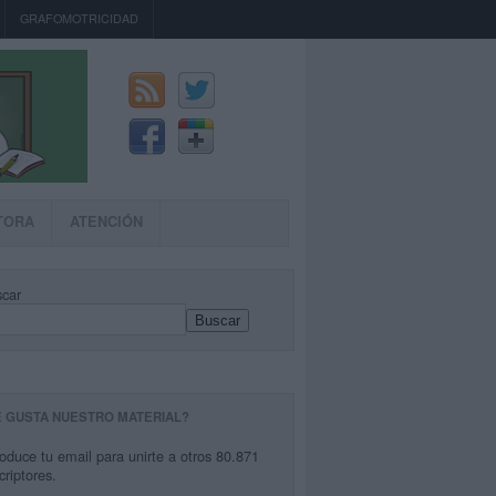
GRAFOMOTRICIDAD
TORA
ATENCIÓN
car
Buscar
E GUSTA NUESTRO MATERIAL?
roduce tu email para unirte a otros 80.871
criptores.