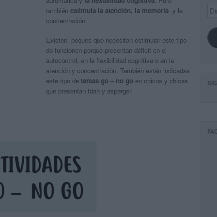
automática y
la flexibilidad cognitiva
. Pero
Dir
también
estimula la atención, la memoria
y la
de
concentración.
ema
Existen peques que necesitan estimular este tipo
de funcionen porque presentan déficit en el
autocontrol, en la flexibilidad cognitiva o en la
atención y concentración. También están indicadas
este tipo de
tareas go – no go
en chicos y chicas
SI
que presentan
tdah y asperger.
FA