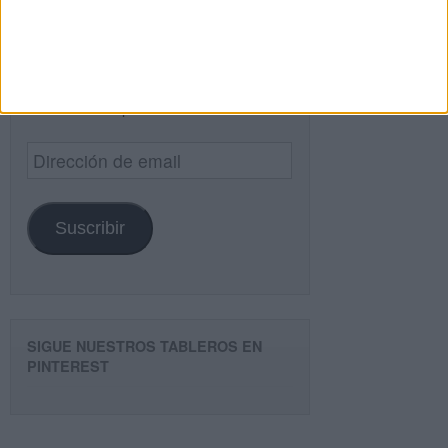
¿TE GUSTA NUESTRO MATERIAL?
Introduce tu email para unirte a otros
80.853 suscriptores.
Dirección
de
email
Suscribir
SIGUE NUESTROS TABLEROS EN
PINTEREST