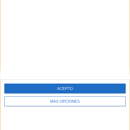
CONTEO
CACHORRITOS
¿CUÁNTOS
ANIMALES
HAY?
INTERACTIVA
Coloridas
tarjetas de
conteo
Actividad
matemática:
CONTEO de
objetos en
diferentes
ACEPTO
grupos.
MÁS OPCIONES
Etiquetas:
aprender
contar
conteo
fichas