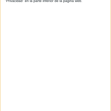
"Privacidad" en la parte inferior de la página web.
conteo-dibujos
Trabajamos el conteo cuenta y escribe la
cantidad
conteo-y-agrupa
Actividades divertidas para trabajar las sumas y
el conteo
Actividades matemáticas. Cuenta y colorea
conteo objetos
Percepción Visual y conteo