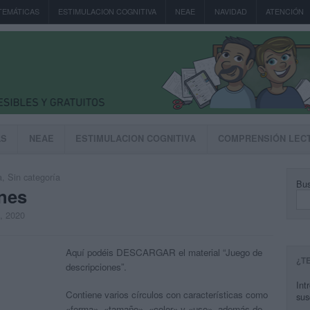
TEMÁTICAS
ESTIMULACION COGNITIVA
NEAE
NAVIDAD
ATENCIÓN
AS
NEAE
ESTIMULACION COGNITIVA
COMPRENSIÓN LEC
a
,
Sin categoría
Bus
nes
, 2020
Aquí podéis DESCARGAR el material “Juego de
¿T
descripciones”.
Int
Contiene varios círculos con características como
sus
«forma», «tamaño», «color» y «uso», además de