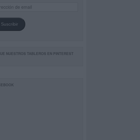
ección
il
Suscribir
GUE NUESTROS TABLEROS EN PINTEREST
CEBOOK