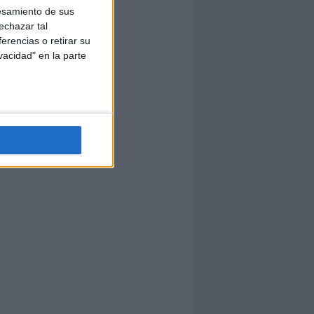
esamiento de sus
echazar tal
erencias o retirar su
vacidad" en la parte