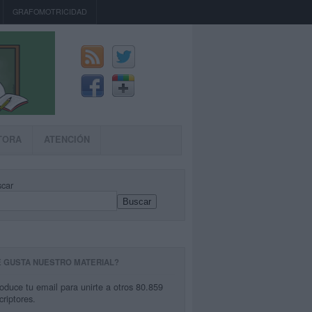
GRAFOMOTRICIDAD
TORA
ATENCIÓN
car
Buscar
E GUSTA NUESTRO MATERIAL?
roduce tu email para unirte a otros 80.859
criptores.