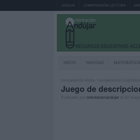
LENGUA
COMPRENSIÓN LECTORA
MA
INICIO
NAVIDAD
MATEMÁTIC
competencia léxica
,
Competencia Lingüístic
Juego de descripcio
Publicado por
orientacionandujar
el 22 mayo