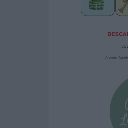
DESCAR
JU
Autora: Sand