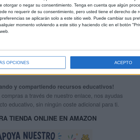
e otorgar o negar su consentimiento.
Tenga en cuenta que algún proc
de no requerir de su consentimiento, pero usted tiene el derecho de r
referencias se aplicarán solo a este sitio web. Puede cambiar sus pref
alquier momento volviendo a este sitio y haciendo clic en el botón "Pri
 web.
ÁS OPCIONES
ACEPTO
www.instagram.com/queriendo_tea/
eando y compartiendo recursos educativos!
us compras a través de nuestro enlace, nos ayudas
to educativo, sin ningún coste adicional para ti.
TRA TIENDA ONLINE EN AMAZON