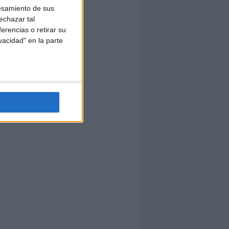
esamiento de sus
echazar tal
erencias o retirar su
vacidad" en la parte