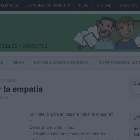
TEMÁTICAS
ESTIMULACION COGNITIVA
NEAE
NAVIDAD
ATENCIÓN
AS
NEAE
ESTIMULACION COGNITIVA
COMPRENSIÓN LEC
dologías
Bus
r la empatía
 2020
un material para empezar a trabar la empatía?.
¿T
•
De esta forma los niños:
Int
– Identifican las emociones de los demás.
sus