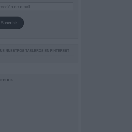
ección
il
Suscribir
GUE NUESTROS TABLEROS EN PINTEREST
CEBOOK