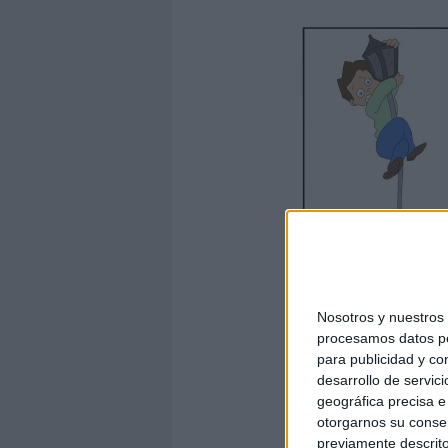
Nosotros y nuestro
procesamos datos per
para publicidad y co
desarrollo de servici
geográfica precisa e 
Tar
otorgarnos su conse
previamente descrito
AUTORÍA: Clara