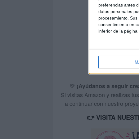
preferencias antes d
datos personales pue
procesamiento. Sus p
consentimiento en cu
inferior de la página
M
https://
💛
¡Ayúdanos a seguir cr
Si visitas Amazon y realizas t
a continuar con nuestro proyec
👉 VISITA NUES