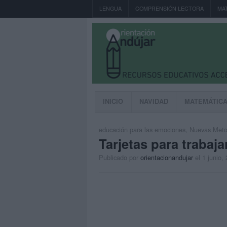
LENGUA
COMPRENSIÓN LECTORA
MA
INICIO
NAVIDAD
MATEMÁTIC
educación para las emociones
,
Nuevas Meto
Tarjetas para trabaja
Publicado por
orientacionandujar
el 1 junio,