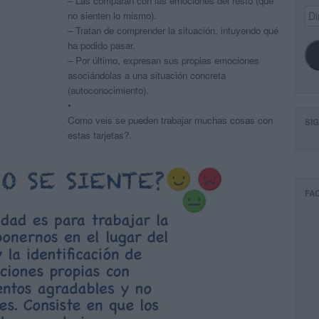
– Las comparan con las emociones del resto (que
Dir
no sienten lo mismo).
de
– Tratan de comprender la situación, intuyendo qué
ema
ha podido pasar.
– Por último, expresan sus propias emociones
asociándolas a una situación concreta
(autoconocimiento).
•
Como veis se pueden trabajar muchas cosas con
SI
estas tarjetas?.
FA