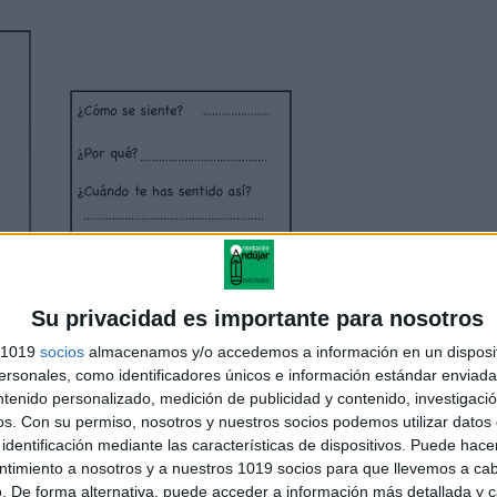
Su privacidad es importante para nosotros
s 1019
socios
almacenamos y/o accedemos a información en un disposit
sonales, como identificadores únicos e información estándar enviada 
ntenido personalizado, medición de publicidad y contenido, investigaci
os.
Con su permiso, nosotros y nuestros socios podemos utilizar datos 
identificación mediante las características de dispositivos. Puede hacer
jetas para trabajar la empatía
ntimiento a nosotros y a nuestros 1019 socios para que llevemos a ca
. De forma alternativa, puede acceder a información más detallada y 
 Muñoz Rey-Stolle
@QUERIENDO_TEA