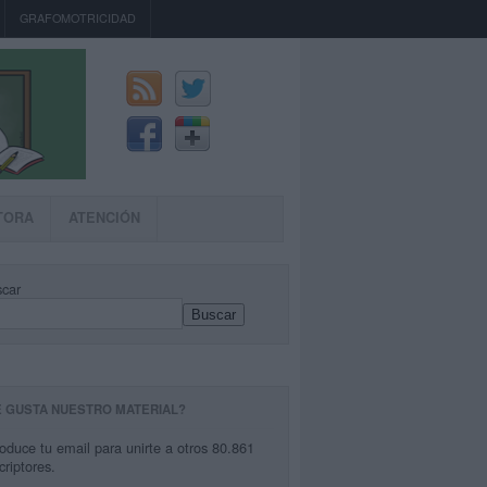
GRAFOMOTRICIDAD
TORA
ATENCIÓN
car
Buscar
E GUSTA NUESTRO MATERIAL?
roduce tu email para unirte a otros 80.861
criptores.