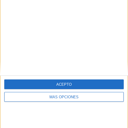
ACEPTO
MÁS OPCIONES
AUTORÍA:
@susanaalbancess