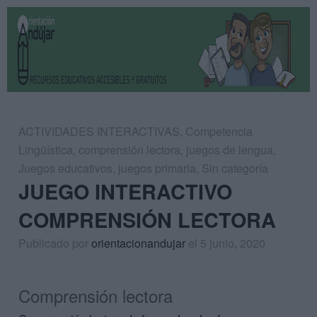
ACTIVIDADES INTERACTIVAS
,
Competencia
Lingüística
,
comprensión lectora
,
juegos de lengua
,
Juegos educativos
,
juegos primaria
,
Sin categoría
JUEGO INTERACTIVO
COMPRENSIÓN LECTORA
Publicado por
orientacionandujar
el 5 junio, 2020
Comprensión lectora