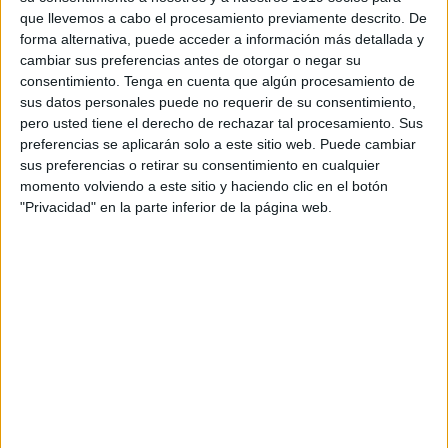
Buscar dos cartas en línea con las mismas
que llevemos a cabo el procesamiento previamente descrito. De
características: color-letraimagen.
forma alternativa, puede acceder a información más detallada y
cambiar sus preferencias antes de otorgar o negar su
Completar con una de las cartas, horizontal, vertical
consentimiento.
Tenga en cuenta que algún procesamiento de
sus datos personales puede no requerir de su consentimiento,
o diagonal.
pero usted tiene el derecho de rechazar tal procesamiento. Sus
preferencias se aplicarán solo a este sitio web. Puede cambiar
Colocamos nueve cartas boca arriba, en tres filas de
sus preferencias o retirar su consentimiento en cualquier
tres cartas.
momento volviendo a este sitio y haciendo clic en el botón
"Privacidad" en la parte inferior de la página web.
Repartir las cartas restantes por igual entre los
jugadores colocando las cartas boca abajo delante de
ellos. No se usaran las cartas adicionales que
sobren.
Cada jugador coge las cuatro primeras cartas de su
montón y las tiene en la mano. Mirando en la
cuadrÍcula de nueve cartas, busca dos cartas en