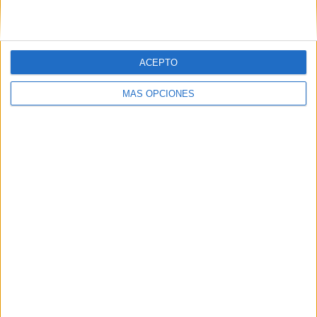
ACEPTO
https://www.instagram.com/olayavillar.logopedia/?
MÁS OPCIONES
hl=es
Comparte esto:
Facebook
X
MAS RECURSOS SOBRE ESTE TEMA
Discriminación
fonemas b-d
Discriminación
de los fonemas
b – d – p –