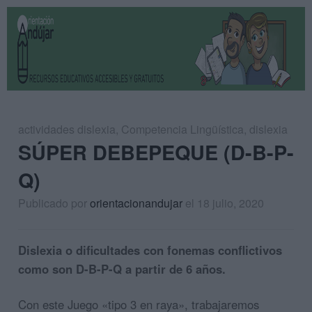
actividades dislexia
,
Competencia Lingüística
,
dislexia
SÚPER DEBEPEQUE (D-B-P-
Q)
Publicado por
orientacionandujar
el 18 julio, 2020
Dislexia o dificultades con fonemas conflictivos
como son D-B-P-Q a partir de 6 años.
Con este Juego «tipo 3 en raya», trabajaremos