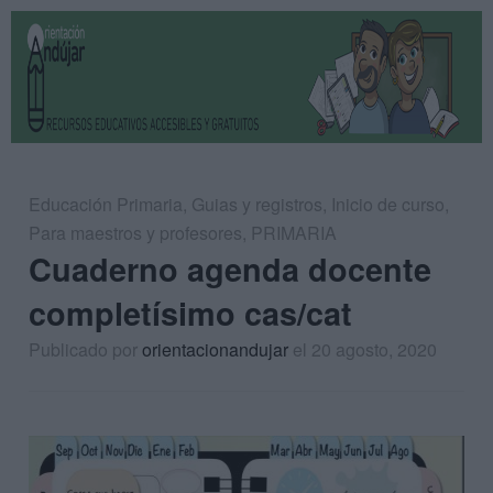
Educación Primaria
,
Guias y registros
,
Inicio de curso
,
Para maestros y profesores
,
PRIMARIA
Cuaderno agenda docente
completísimo cas/cat
Publicado por
orientacionandujar
el 20 agosto, 2020