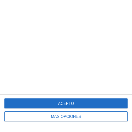
como docentes, y voluntarios en sus meses de verano
les permite.
1 COMENTARIO
Mario
Publicado
20 agosto, 2020 a las 3:08 PM
Muchas gracias por el cuaderno, se
agradece mucho vuestro trabajo a diario.
Es muy original todo lo que haceis
realmente.
RESPONDER
ACEPTO
MÁS OPCIONES
DEJA UNA RESPUESTA