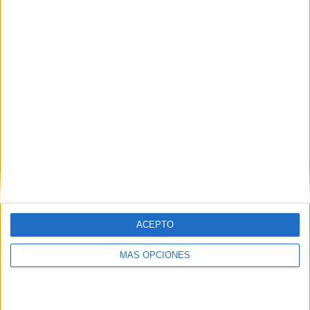
DESCARGA EL PDF:
Articulos EL y LA (1)
AUTORÍA:
FÁTIMA CAÑADAS
ACEPTO
MÁS OPCIONES