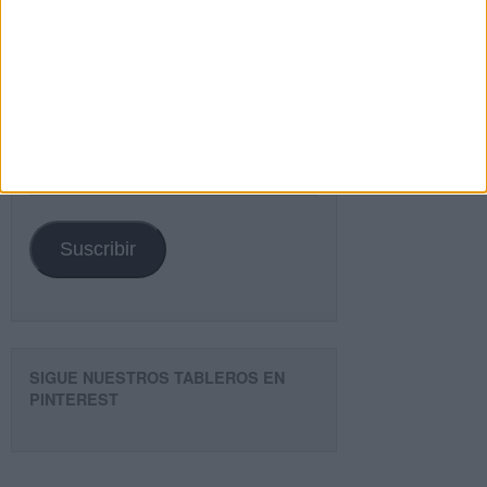
¿TE GUSTA NUESTRO MATERIAL?
Introduce tu email para unirte a otros
80.860 suscriptores.
Dirección
de
email
Suscribir
SIGUE NUESTROS TABLEROS EN
PINTEREST