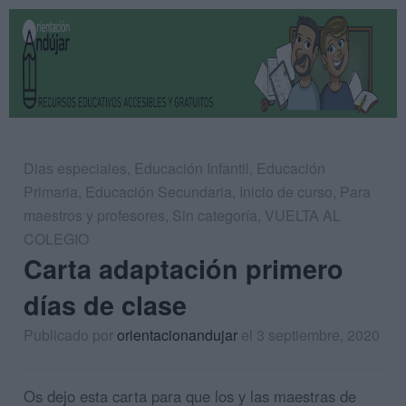
Dias especiales
,
Educación Infantil
,
Educación
Primaria
,
Educación Secundaria
,
Inicio de curso
,
Para
maestros y profesores
,
Sin categoría
,
VUELTA AL
COLEGIO
Carta adaptación primero
días de clase
Publicado por
orientacionandujar
el 3 septiembre, 2020
Os dejo esta carta para que los y las maestras de