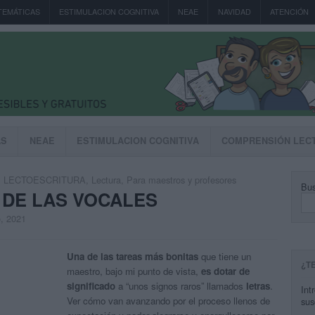
TEMÁTICAS
ESTIMULACION COGNITIVA
NEAE
NAVIDAD
ATENCIÓN
AS
NEAE
ESTIMULACION COGNITIVA
COMPRENSIÓN LEC
,
LECTOESCRITURA
,
Lectura
,
Para maestros y profesores
Bus
 DE LAS VOCALES
o, 2021
Una de las tareas más bonitas
que tiene un
¿T
maestro, bajo mi punto de vista,
es dotar de
significado
a “unos signos raros” llamados
letras
.
Int
Ver cómo van avanzando por el proceso llenos de
sus