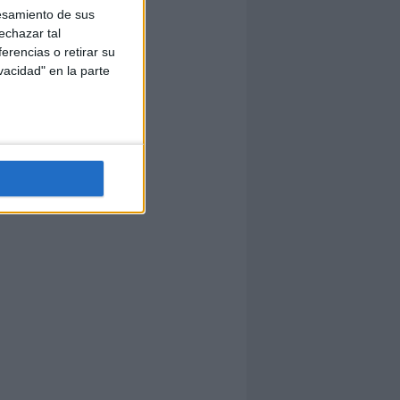
esamiento de sus
echazar tal
erencias o retirar su
vacidad" en la parte