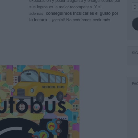
expectación y poder alegrarse y enorgullecerse por
Dir
sus logros es la mejor recompensa. Y si,
de
además,
conseguimos inculcarles el gusto por
ema
la lectura
… ¡genial! No podríamos pedir más.
SI
FA