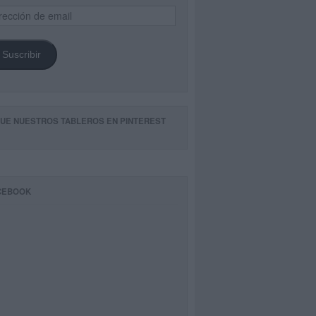
ección
il
Suscribir
GUE NUESTROS TABLEROS EN PINTEREST
CEBOOK