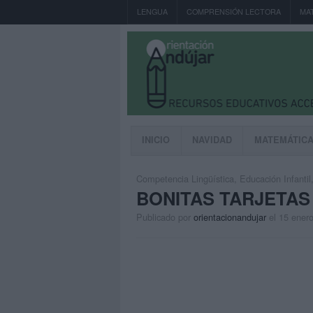
LENGUA
COMPRENSIÓN LECTORA
MA
INICIO
NAVIDAD
MATEMÁTIC
Competencia Lingüística
,
Educación Infantil
BONITAS TARJETAS
Publicado por
orientacionandujar
el 15 ener